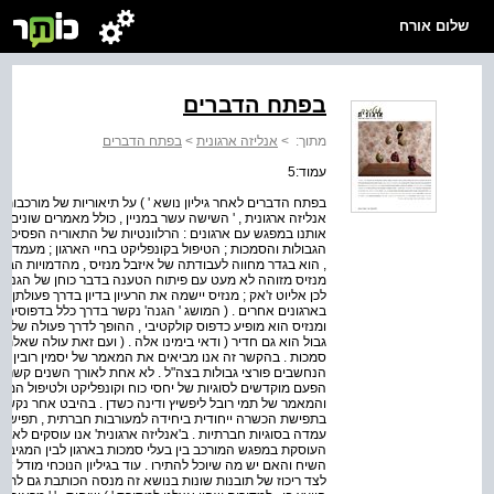
שלום אורח
בפתח הדברים
מתוך:
>
אנליזה ארגונית
>
בפתח הדברים
עמוד:5
בפתח הדברים לאחר גיליון נושא ' ) על תיאוריות של מורכבות בא
אנליזה ארגונית , ' השישה עשר במניין , כולל מאמרים שונים ו
אותנו במפגש עם ארגונים : הרלוונטיות של התאוריה הפסיכואנ
הגבולות והסמכות ; הטיפול בקונפליקט בחיי הארגון ; מעמדן
, הוא בגדר מחווה לעבודתה של איזבל מנזיס , מהדמויות הבול
מנזיס מזוהה לא מעט עם פיתוח הטענה בדבר כוחן של הגנות מ
לכן אליוט ז'אק ; מנזיס יישמה את הרעיון בדיון בדרך פעולתן 
בארגונים אחרים . ( המושג ' הגנה' נקשר בדרך כלל בדפוסים 
ומנזיס הוא מופיע כדפוס קולקטיבי , ההופך לדרך פעולה של הארג
גבול הוא גם חדיר ( ודאי בימינו אלה . ( ועם זאת עולה שאלת 
סמכות . בהקשר זה אנו מביאים את המאמר של יסמין רובין קופר
הנחשבים פורצי גבולות בצה"ל . לא אחת לאורך השנים קשרנו ב
הפעם מוקדשים לסוגיות של יחסי כוח וקונפליקט ולטיפול המקצ
והמאמר של תמי רובל ליפשיץ ודינה כשדן . בהיבט אחר נקשר
בתפישת הכשרה ייחודית ביחידה למעורבות חברתית , תפישה
עמדה בסוגיות חברתיות . ב'אנליזה ארגונית' אנו עוסקים לא מע
העוסקת במפגש המורכב בין בעלי סמכות בארגון לבין המגיבים
השיח והאם יש מה שיוכל להתירו . עוד בגיליון הנוכחי מודל 
לצד ריכוז של תובנות שונות בנושא זה מנסה הכותבת גם לתת ב