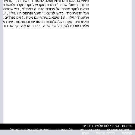
היועץ בו . למדורים שהיו אצלנו למסורת ' ) שיחות , ' ' מראית עין
חדש : ' בישולי שדה . ' המדור מוקדש לחקרי מקרה ולתגובה על
הפעם לחקר מקרה של עבודת הנחייה במתי"א , כפי שמספר על או
אנל
ארגונית' ( גיליון , 18 שיצא בשיתוף עם מטח . ( אנ
האחרונים ושקדה על מלאכתה ביסודיות ובנאמנות . עינת פר
אלינו כעורכת לשון נילי גור אריה . ברוכה הבאה . קריאה פורייה
© מטח - המרכז לטכנולוגיה חינוכית
אינדקס הספרים
תקנון הספרייה
על הספרייה
תנאי שימוש באתר והגנה על
פרטיות
הסדרי נגישות
עזרה