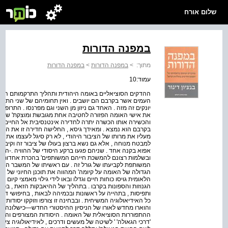
שלום אורח
במפנה הדורות
מתוך:
>
במפנה הדורות
>
במפנה הדורות
עמוד:10
ההדקים הסוציאליים באומה היהודית ותהליך התרקמותם האי
העמים אשר בקרבם הם יושבים . ואין תחומיהם של שני התהלי
יונקים זה מזה . האחד גם ניזון מן השני וגם מפרנסו . התרופ
את אישי האומה הפזורה לחטיבה אחת מגובשת ומוצקת' שחר
והכשירה אותו הכשרה יתרה לחדירה אינטנסיבית אל החיים ה
בקרבם הוא נמצא . ומאידך גיסא , החלישה חדירה זו את ההד
מעליו את מרותו של הציבור היהודי , לא רק סיגל לעצמו את ני
למבטח מנוחה , אלא גם נשא ברצון בעולו של ציבור זה וקיבל ע
אפוא בקנה אחד . שניהם פגעו ברקע היסודי של ההוויה .-ה
ובשלמות רצונם להמשכת חייהם המשותפים' בהכרת אחדות הג
המשותפת לקביעתו של גורל זה . עם ראשיתו של המשבר הלא
הגדולה של האומה על קיומה' המהווה את תוכנן החיוני של תו
הלאומית גויסו כוחות חיים וגדלו ובאו לידי גילוי מאמצי קיום
הגנוזות והספונות בקרבו . בתהליך של ההיאבקות הזאת , בפו
ותפיסות , בתהייה על ראשונות ובכמיהה לבאות , בחיפושי דר
כל האידיאולוגיה המשיחית . ובבחינה זו צורפו וזוקקו יסודותיה 
והוארו מחדש לאורו של הניסיון ההיסטורי החדש—כישלונה המ
ההתפוררות הסוציאלית של האומה . היסודות המצורפים והמז
'דרכי הגאולה' ' לשיטה של מעשים ודרכים , לאידיאולוגיה ציונ