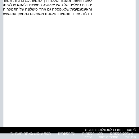
לשם החשת הגאולה' וסללה דרך לתנועת עם גדולה . תנועת גא
יסודות ריאליים של האידיאולוגיה המשיחית להתגבש לשיטה צי
והאינטנםיבית שלא פסקה גם אחרי כישלונה של התנועה השב
חדלה . שרידי התנועה ונאמניה ממשיכים במחשך את מעשיהם
© מטח - המרכז לטכנולוגיה חינוכית
אינדקס הספרים
תקנון הספרייה
על הספרייה
תנאי שימוש באתר והגנה על
פרטיות
הסדרי נגישות
עזרה