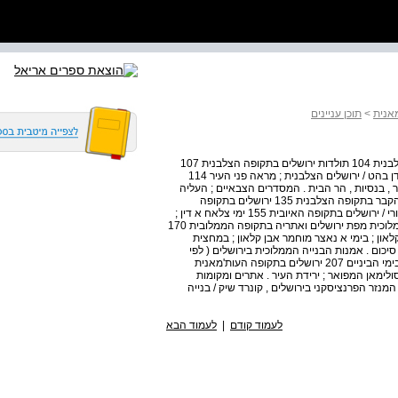
מאנית
>
תוכן עניינים
ירושלים בתקופה הצלבנית מפת ירושלים ואתריה בתקופה הצלבנית 104 תולדות ירושלים בתקופה הצלבנית 107
המצור וכיבוש העיר ; ירושלים בירת הצלבנים ; מפת קמברה . דן בהט / ירושלים הצלבנית ; מראה פני העיר 114
ר , בנסיות , הר הבית . המסדרים הצבאיים ; העליה
לרגל לירושלים ; יהודי ירושלים . נספח : ה . ו . וינסאן / כנסיית הקבר בתקופה הצלבנית 135 ירושלים בתקופה
האיובית מפת ירושלים ואתריה בתקופה האיובית 152 יוסף דרורי / ירושלים בתקופה האיובית 155 ימי צלאח א דין ;
יורשי צלאח א דין ; ימי אלמעט'ם עיסא . ירושלים בתקופה הממלוכית מפת ירושלים ואתריה בתקופה הממלובית 170
ה הממלוכית 173 ימי ביברס ; ימי קלאון ; בימי א נאצר מוחמר אבן קלאון ; במחצית
מי השקיעה ; סיכום . אמנות הבנייה הממלוכית בירושלים ( לפי
בורגוין ) 196 אלחנן ריינר / בעקבות עולי רגל יהודים לירושלים בימי הביניים 207 ירושלים בתקופה העות'מאנית
מאנית 249 ירושלים בתקופת סולימאן המפואר ; ירידת העיר . אתרים ומקומות
מנזר הפרנציסקני בירושלים , קונרד שיק / בנייה
לעמוד קודם
|
לעמוד הבא