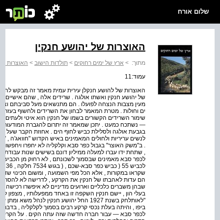
שלום אורח
האוצרות של יהושע חנקין
מתוך:
>
ארץ של ימים רחוקים
>
תולדות הישוב
>
האוצרות של 
עמוד:11
האוצרות של להושע חנקלן עירית עמית מאמר זה מבקש להת
של יהושע חנקין ואשתו אולגה . שרידים אלה , שהם אישיים מ
מעין מצבות הנצחה לפועלו . הם מתנשאים מעל סביבתם וצופים 
ים וחולות . מטרת המאמר לבחון את השרידים ולחשוף בעזרתם
שימור השרידים הקשורים בשמו של חנקין הוא איטי ולעתים ,-מ
— נשתכח כמעט . יתכן שמאמר זה יתרום להגברת המודעות לנו
בגבעת אולגה ולסלילת כביש לחוף הים . אחוזת הקבר שעל מור
לנשים עריריות ולחולים המאמינים באיש הקדוש "חוואג'ה , "
. ב"משק האוצר" בגבול כפר סבא וקלקליה לא יחפרו ויחפשו או
, שתחת ידו עברו למעלה ממיליון דונם בשישים שנות עבודתו 
לכביש
שקראו במקורות , אלא הכל מפי השמועה , ומשום הכינוי שדב
הם עדות לאהבתו של חנקין את הקרקע , לדרישה לא להסתפק
שבהן משברים כלכליים וארועים מדיניים לא איפשרו רכישה והתי
בעלי הון , יישם חנקין השקפה זו באחד ממפעלותיו , מצפון ל
"לאותלחק בשנת 1927 החל יהושע חנקין לנהל 
לכפר סבא — עבור חברה חדשה שזה עתה הקים . על הקרקעות 