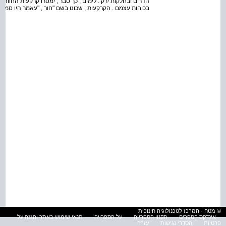
הדרים ובחלקות ירק . לימים , כך סבר , ימסרו קרקעות החווה 
בכוחות עצמם . הקרקעות , שכונו בשם "חור , "עאמר היו סמוכ
© מטח - המרכז לטכנולוגיה חינוכית
אינדקס הספרים
תקנון הספרייה
על הספרייה
תנאי שימוש באתר והגנה על
פרטיות
הסדרי נגישות
עזרה