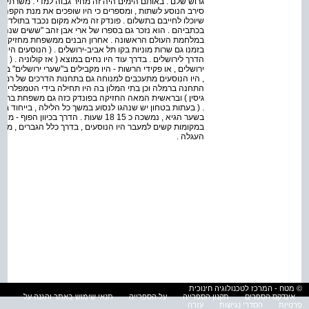
גרוש שלם . באותם הימים היה זה מחיר גבוה למדי . משרתי 
סירב הנוסע לשתות , ומספרים כי היו שופכים את מנת הקפה ש
שיוכלו לחייבם בתשלום . פונדק זה מילא מקום נכבד בתולדות 
בכתביהם . הוא נזכר גם בספרו של ארי אבן זהב "ששים שנה , 
במלחמת העולם הראשונה . אחרון הבנים ממשפחת מחזיקי הפונד
בזמנו גם שרות מוניות בקו תל אביב-ירושלים . ( הנוסעים הי
הדרך לירושלים . בדרך עוד היו נחים במוצא ( אז קולוניה . (
ירושלים , או פקידי הרשות - היו מקבילים ב"שערי ירושלים" ב
, היו הנוסעים מתעכבים למנוחה גם בתחנות הדרכים של רמלה
גיסין ) ובראשית המאה החזיקה בפונדק כזה גם משפחת ברסלבסק
. ( בעתות בטחון יש שנהגו לנסוע במשך כל הלילה , בייחוד בח
במקומות קשים למעבר היו הנוסעים , בדרך כלל הגברים , מת
העגלה .
© מטח - המרכז לטכנולוגיה חינוכית
אינדקס הספרים
תקנון הספרייה
על הספרייה
תנאי שימוש באתר והגנה על
פרטיות
הסדרי נגישות
עזרה