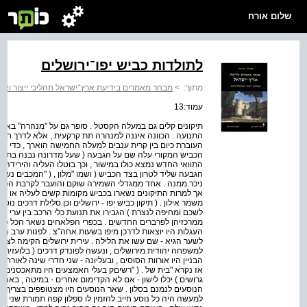
שלום אורח
לתולדות כביש יפו־ירושלים
מתוך:
>
מבחר מאמרים בידיעת ארץ־ישראל תהליכי ייצור ואור
עמוד:13
התנועה . הכוונה איננה למנהרה תת קרקעית , אלא לדרך חצוב
העוברת כיום בין קרית ענבים למעלה החמישה הוארך , כדי לה
הכביש המקורי עלה שם על הגבעה ( שעל מדרונה נבנה בתקופת
התוואי החדש נמצא כולו במישור , וכך בוטלו העליה והירידה ה
הגבעה שליד לטרון בצד הכביש ( ושמו "מלון , ( "המכבים נש
ניכר ממנה . אחד ממגדלי השמירה שוקם והועבר לקרבת הכביש
אך למרות התיקונים נשארו בכביש מקומות קשים לעליה או למע
משמר אילון . ( תיקון כביש יפו - ירושלים וכן סלילת דרכים נוס
לשכם ומחיפה לנצרת ) הגבירו את תנועת כלי הרכב בין ערי 
ממרכזיהן לפרברים החדשים . בכפרי הפלאחים נשאר הכל כלפ
העגלות היו יוצאות לדרכן מיפו בשעות אחה"צ . לפנות ערב ה
לשער הגיא - שם עשו את הלילה . עירית ירושלים הקימה לצורך
למשפחה יהודית מירושלים , ונעשה לפונדק דרכים ( בלועזית נ
הבניין היו אורוות הסוסים , ובעליונה - שני חדרי שינה לאורחים
אז נקרא "בית של . ( "רשיםק בעלי האמצעים היו מתאכסנים ב
גרושים ) יכלו לישון - אם לא הקדימום אחרים - במיטה , באחד
הנוסעים לנמנם בסלון . שאר הנוסעים היו מצטופפים בצריף .
למעשה היה כל נוסע חייב להזמין לו ספלון קפה תמורת שני מטל