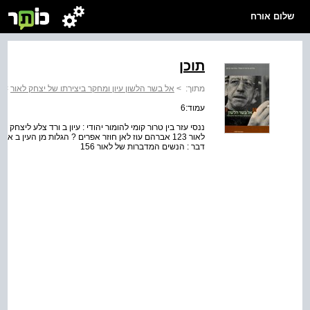
שלום אורח
תוכן
מתוך:
>
אל בשר הלשון עיון ומחקר ביצירתו של יצחק לאור
>
ת
עמוד:6
דבר : הנשים המדברות של לאור 156