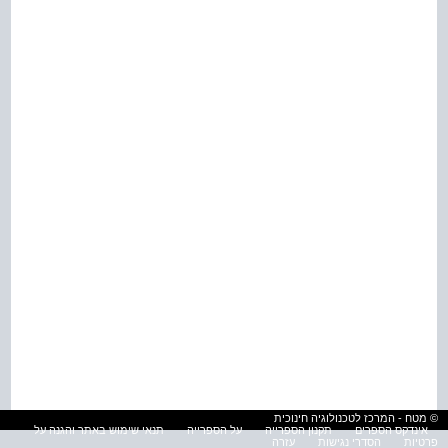
© מטח - המרכז לטכנולוגיה חינוכית
אינדקס הספרים
תקנון הספרייה
על הספרייה
תנאי שימוש באתר והגנה על
פרטיות
הסדרי נגישות
עזרה