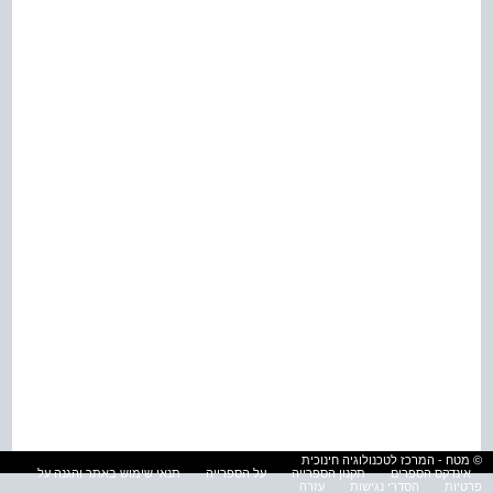
© מטח - המרכז לטכנולוגיה חינוכית
אינדקס הספרים
תקנון הספרייה
על הספרייה
תנאי שימוש באתר והגנה על
פרטיות
הסדרי נגישות
עזרה