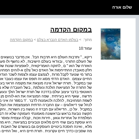
שלום אורח
במקום הקדמה
מתוך:
>
בצלמו האדם הנברא בצלם
>
במקום הקדמה
עמוד:10
ריקא , " ותרבות העולם היא תרבות הבל . אין מדובר בנושאים
של העולם התורני , ובוודאי בעולם הישיבות , לא נחשף ולו פע
האזרח של האו " ם , לחוקה האמריקאית , לאופציות שונות של י
חלק מאובדן ההתייחסות אל האדם כאל צלם א-לוהים המחויב ג
בתור מי שנועד לקבל מרות , לצמצם עצמו ולצפות לשכר הגדול 
החיים עצמם . האדם הדתי מסוג זה תופס את עצמו כעובר אורח
שני במקביל . תורת ישראל אינה מוצאת את מקומה הראוי ב
של התורה על המציאות הולכת ונעלמת , בשל העובדה שלא נוצר
האוטופי בדבר עיצוב עולם בדרכה של תורת ישראל הולך ונעשה 
חדשה , שאף היא בעייתית . שפה המוציאה את הא-לוהים מן המר
לשפת המחויבות , להלכה ולנאמנות לדבר . 'ד בספר זה איני מ
לנהל שני דיאלוגים – עם החברה הדתית המצמצמת את הצל
במקביל . על כן , הדיאלוג עם חברה זו נעשה בין השורות , והקו
הקשה נובעת בראש ובראשונה מאמונתי העמוקה שלא זה דבר 
המלמדת על אחריות וגאון , חירות וזכות , קבלה עצמית ומוסר
היא עוסקת בעם שחי חיים מלאים וטבעיים במציאות ; היא מ
מלא , ואינה חוסכת ביטויים העוסקים גם בעושרם של האבות ;
מה שסביבו כדרך חיים עקרונית . תורת חיים היא , ואל החיים 