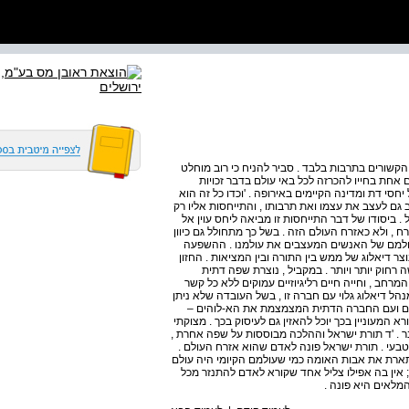
 הקשורים בתרבות בלבד . סביר להניח כי רוב מוחלט
ם אחת בחייו להכרזה לכל באי עולם בדבר זכויות
חסי דת ומדינה הקיימים באירופה . 'וכדו כל זה הוא
ם לעצב את עצמו ואת תרבותו , והתייחסות אליו רק
. ביסודו של דבר התייחסות זו מביאה ליחס עוין אל
 , ולא כאזרח העולם הזה . בשל כך מתחולל גם כיוון
עולמם של האנשים המעצבים את עולמנו . ההשפעה
 דיאלוג של ממש בין התורה ובין המציאות . החזון
רחוק יותר ויותר . במקביל , נוצרת שפה דתית
חב , וחייה חיים רליגיוזיים עמוקים ללא כל קשר
נהל דיאלוג גלוי עם חברה זו , בשל העובדה שלא ניתן
ם ועם החברה הדתית המצמצמת את הא-לוהים –
רא המעוניין בכך יוכל להאזין גם לעיסוק בכך . מצוקתי
. 'ד תורת ישראל וההלכה מבוססות על שפה אחרת ,
 טבעי . תורת ישראל פונה לאדם שהוא אזרח העולם .
תארת את אבות האומה כמי שעולמם הקיומי היה עולם
 אין בה אפילו צליל אחד שקורא לאדם להתנזר מכל
המלאים היא פונה .