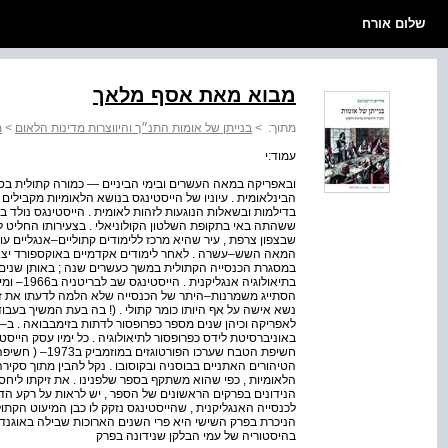
שלום אורח
מבוא מאת אסף מלאך
מתוך:
>
בנייתן של אומות התנ״ך והיווצרות מדינות הלאום
>
מ
עמוד:י
ובאפריקה במאה העשרים ובימי הביניים — כמורה קתולית בסגנון
הבינלאומית . עיוניו של הייסטינגס בנושא הלאומיות מקבילים במ
בדילמות ובשאלות הנוגעות לזהות לאומית . הייסטינגס נולד
ששהתה באי בתקופת השלטון הקולוניאלי . בצעירותו החליט לפ
שבצפון צרפת , עיר שהיא מרכז ללימודים קתוליים–אנגליים ע
המאה השש–עשרה . לאחר לימודים אקדמיים באוקספורד יצא ה
במסגרת הכנסייה הקתולית במשך כעשרים שנה ; באותן שנים 
בתיאולוגי
הסתייג משמרנות–היתר של הכנסייה שלא הלמה לדעתו את זמנו
באוניברסיטת לידס כפרופסור לתיאולוגיה . כל ימיו עסק הייסט
חשיפת הטבח שערכו
הטיהורים האתניים בבוסניה ובקוסובו . נקל להבין מתוך סקירה
הלאומיות , כפי שהוא משתקף בספר שלפנינו . את זיקתו ליחסי
הנידונים בפרקים הראשונים של הספר , יש לראות על רקע ה
לכנסייה האנגליקנית , שהייסטינגס נזקק לו כבן המיעוט הקתו
הניכרת בפרק השישי היא פרי השנים הארוכות שבילה באוגנדה 
בהיסטוריה של עמי הבלקן שנידונה בפרק