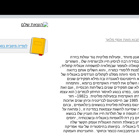
בוא מאת אסף מלאך
 מיוחד , ופעילות פוליטית נגד עוולות בזירה
ידה רבה לניסיון חייו ולביוגרפיה שלו , השזורים
 בקואלה–לומפור שבמלאיה למשפחה אנגלית קתולית ,
נות ללימודי כמורה , והוא השלים אותם בדואה
וד מימי היותה מפלט לקתולים הנרדפים באנגליה של
ייסטינגס לאוגנדה ובה מילא תפקידים שונים
השלים את לימודיו האקדמיים ברומא , והתמחה
ה אנגליקנית . הייסטינגס שב לבריטניה ב1966– ומילא שם תפקידים שונים בשליחות הכנסייה , ועם זאת
 , בפרט בנוגע לאיסור החיתון לכמרים ( הוא עצמו
נשא אישה על אף היותו כומר קתולי . (! בה בעת המשיך בעבודתו האקדמית ובפעילות פוליטית . ב1982– חזר
לאפריקה וכיהן שנים מספר כפרופסור לדתות בזימבבואה . ב– 1985 שב הייסטינגס לבריטניה וכיהן שנים ארוכות
ינגס בפעילות פוליטית בנושאים בינלאומיים , ובהם
 הפורטוגזים במוזמביק ב1973– ( חשיפה שסייעה להשגת עצמאות במדינה זו , ( ומחאה על
 חטופה זו של תולדות חייו את העניין שלו בנושא
ם בין דת ללאומיות באנגליה ובשכנותיה , יחסים
דיון בשאלת הזהות האנגלית ועומק הקשר שלה
לי באנגליה . בקיאותו בהיסטוריה של עמי אפריקה
ובזימבבואה ככומר וכחוקר . התעניינותו העמוקה