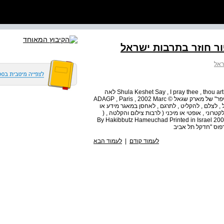
ור חוזר בתרבות ישראל
ראל
Shula Keshet Say , I pray thee , thou art my sister Intertextual Narrative in Jewish Culture . rony לאה
שניר עיצוב העסיפה : גיל וקנין על הע 0 יפה : "יוסף ואשת פוסיפר" של מארק שגאל © ADAGP , Paris , 2002 Marc
Chagall אין להעתיק , לשכפל , לצלם , להקליט , לתרגם , לאחסן במאגר מידע או
, אלקטרוני , אופטי או מיכני ( לרבות צילום והקלטה , (
By Hakibbutz Hameuchad Printed in Israel 2003 Publishing Hou .,
לעמוד קודם
|
לעמוד הבא