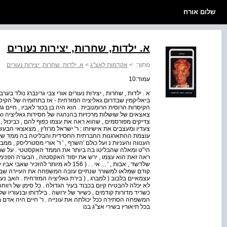
שלום אורח
א. ילדות, שחרות, יצירות נעורים
מתוך:
>
אקדמות לאצ"ג
>
א. ילדות, שחרות, יצירות נעורים
עמוד:10
ביאליקמין שבדרום גאליציה המזרחית - אז בתחומיה של הקיס
הקיסרות הרוסית הרומנובית . הוא היה בן בכור לאביו , חיים גר
צאצאים של שושלות מרכזיות בהנהגה של חסידות גאליציה ואו
צדיקים מפורסמים , שהוא ראה את עצמו כפוף להם , כביכול , כאי
צעדיו ומעצבים את אישיותו : ר' ישראל מרוז'ין , מצאצאי הבע
עוצמת ההתארגנות החברתית החסידית והבליטה בה ממד של 'ת
הענווה והעניות נ ועל כולם 'השרף , ' ר' אורי מסטרליסק ,
הי"ט ומאלה שהבליטו בה ביותר את הממד האקסטטי . על שם 
ראה זאת הוא עצמו , ירש את יסוד האקסטזה , הבערה הפנימית 
שלדשד , אבות , ' ... אי . . ( 156 לא מיו
קודם שמלאו למשורר שנתיים עזבה המשפחה את העיירה שבה 
עצמאיים בלבוב ( למברג , ( בירת גאליציה המזרחית . האב נע
לא יכלה להבטיח קיום בכבוד בעיר הגדולה . כל סימן של רווחה
כשריד מדורות קודמים , כשיור של ירושה . בילדותו ובנעוריו ש
המשפחה הסתירה ככל יכולתה את עונייה . ר' חיים היה אדם מופ
בכל תיאוריו בשירי אצ"ג בנו