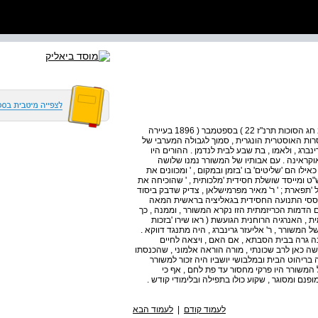
א . ילדות , שחרות , יצירות נעורים אורי צבי גרינברג נולד בערב חג הסוכות תרנ"ז 22 ) בספטמבר ( 1896 בעיירה
רות האוסטרית הונגרית , סמוך לגבולה המערבי של
ינברג , ולאמו , בת שבע לבית לנדמן . ההורים היו
קראינה . עם אבותיו של המשורר נמנו שלושה
לו הם 'שליטים' בו 'בזמן ובמקום , ' ומכוונים את
ש"ט ומייסד שושלת חסידית 'מלכותית , ' שהוכיחה את
פארת ; ' ר' מאיר מפרמישלאן , צדיק שדבק ביסוד
 ממבססי התנועה החסידית בגאליציה בראשית המאה
הדמות הכריזמתית הזו נקרא המשורר , וממנה , כך
, האנרגיה הרוחנית הגועשת ( ראו שירו 'בזכות
תר להזכיר שאבי אביו של המשורר , ר' אליעזר גרינברג , היה מתנגד דווקא .
גרה בבית הסבתא , אם האם , ויצאה לחיים
שה כאן לרב שכונתי , מורה הוראה אלמוני , שהכנסתו
 בריהוט הבית ובמלבושי יושביו היה זכור למשורר
ל המשורר היו פרקי מחסור עד פת לחם , אף כי
נם ומסוגר , שקוע כולו בתפילה ובלימודי קודש .
לעמוד קודם
|
לעמוד הבא