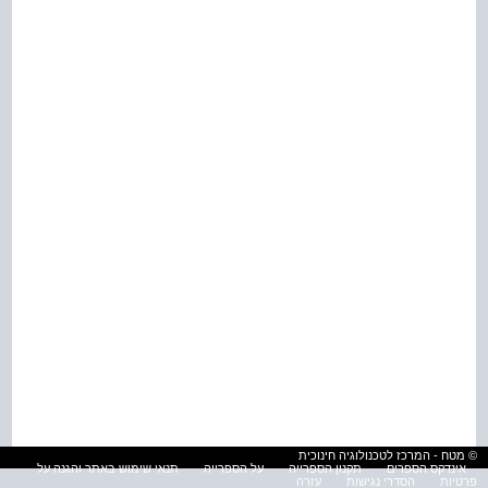
© מטח - המרכז לטכנולוגיה חינוכית
אינדקס הספרים
תקנון הספרייה
על הספרייה
תנאי שימוש באתר והגנה על
פרטיות
הסדרי נגישות
עזרה