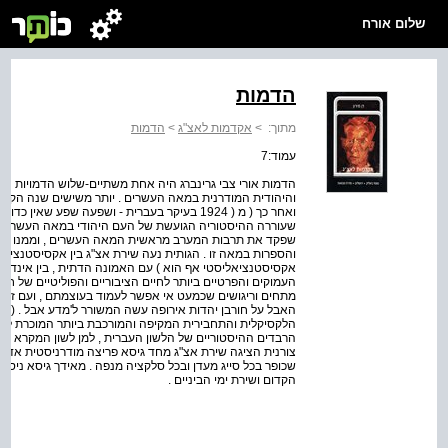
שלום אורח
הדמות
מתוך:
>
אקדמות לאצ"ג
>
הדמות
עמוד:7
הדמות אורי צבי גרינברג היה אחת משתיים-שלוש הדמויות הב
ואחר כך ( מ ( 1924 בעיקר בעברית - ושפעה שפע ש
שעוררה ההיסטוריה הגועשת של העם היהודי במאה העשרים ה
שפקד את תרבות המערב מראשית המאה העשרים , וממנו נבעו
והספרות במאה זו . הגותית נעה שירת אצ"ג בין אקסיסטנציאליז
אקסיסטנציאליסטי אף הוא ) עם האמונה הדתית , בין אינדיבידו
העמוקים והפרטיים ביותר לחיים הציבוריים והפוליטיים של 
מתחים וריגושים שכמעט אי אפשר לעמוד בעוצמתם , ועם זאת ר
האבל על חורבן יהדות אירופה עשה המשורר ל'מדע אבל . ( 
הלקסיקלית והתחבירית המקיפה והמורכבת ביותר המוכרת לנו
הרבדים ההיסטוריים של הלשון העברית , למן לשון המקרא ועד ע
צורנית הציגה שירת אצ"ג מחד גיסא פריצה מודרניסטית אדירה
שכופר בכל סייג מעדן ובכל סלקציה מנפה . מאידך גיסא ניסת
הקדום ושירת ימי הביניים .