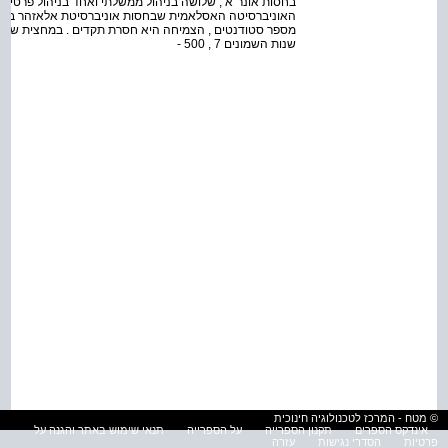
בחסות אונר"א , שלושה בניהול ממשלתי ואחד בניהול פרטי . ב
שנות השמונים 7 , 500 -
© מטח - המרכז לטכנולוגיה חינוכית
אינדקס הספרים
תקנון הספרייה
על הספרייה
תנאי שימוש באתר והגנה על
פרטיות
הסדרי נגישות
עזרה