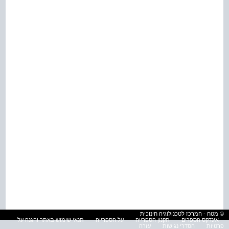
© מטח - המרכז לטכנולוגיה חינוכית
אינדקס הספרים
תקנון הספרייה
על הספרייה
תנאי שימוש באתר והגנה על
פרטיות
הסדרי נגישות
עזרה