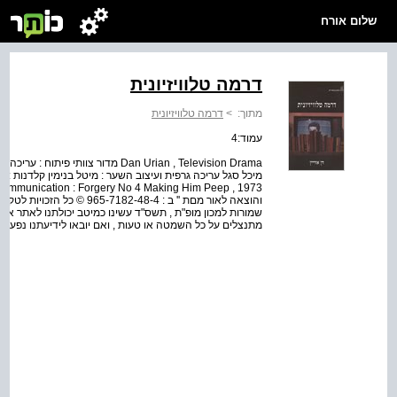
שלום אורח
דרמה טלוויזיונית
מתוך:
>
דרמה טלוויזיונית
עמוד:4
Dan Urian , Television Drama מדור צוו
מיכל סגל עריכה גרפית ועיצוב השער : מיטל בנימין קלדנות :
והוצאה לאור מםת '' ב : 2-48-4
שמורות למכון מופ"ת , תשס"ד עשינו כמיטב יכולתנו לאתר את ב
מתנצלים על כל השמטה או טעות , ואם יובאו לידיעתנו נפעל