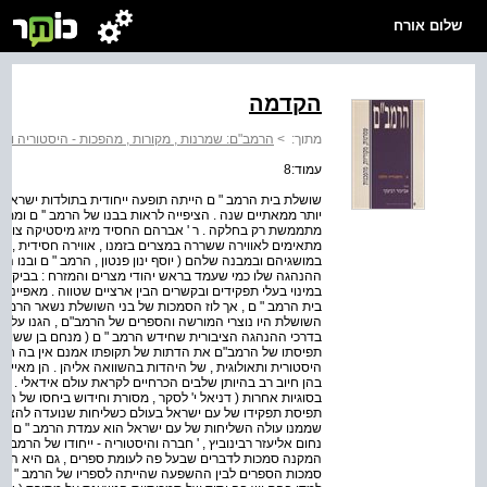
שלום אורח
הקדמה
מתוך:
>
הרמב"ם: שמרנות , מקורות , מהפכות - היסטוריה והל
עמוד:8
שושלת בית הרמב " ם הייתה תופעה ייחודית בתולדות ישראל 
יותר ממאתיים שנה . הציפייה לראות בבנו של הרמב '' ם וממשי
מתממשת רק בחלקה . ר ' אברהם החסיד מיזג מיסטיקה צופית עם
מתאימים לאווירה ששררה במצרים בזמנו , אווירה חסידית , אך
במושגיהם ובמבנה שלהם ( יוסף ינון פנטון , הרמב " ם ובנו הר
ההנהגה שלו כמי שעמד בראש יהודי מצרים והמזרח : בביקורת
במינוי בעלי תפקידים ובקשרים הבין ארציים שטווה . מאפיינ
בית הרמב " ם , אך לוז הסמכות של בני השושלת נשאר הרמב " ם 
השושלת היו נוצרי המורשה והספרים של הרמב"ם , הגנו על תו
בדרכי ההנהגה הציבורית שחידש הרמב " ם ( מנחם בן ששון , ה
תפיסתו של הרמב"ם את הדתות של תקופתו אמנם אין בה חידוש
היסטורית ותאולוגית , של היהדות בהשוואה אליהן . הן מאיימ
בהן חיוב רב בהיותן שלבים הכרחיים לקראת עולם אידאלי . צ
בסוגיות אחרות ( דניאל י' לסקר , מסורת וחידוש ביחסו של הר
תפיסת תפקידו של עם ישראל בעולם כשליחות שנועדה להצבי
שממנו עולה השליחות של עם ישראל הוא עמדת הרמב " ם בי
נחום אליעזר רבינוביץ , ' חברה והיסטוריה - ייחודו של הרמב 
המקנה סמכות לדברים שבעל פה לעומת ספרים , גם היא הייתה
סמכות הספרים לבין ההשפעה שהייתה לספריו של הרמב " ם ע