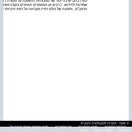
למדו בהם יש בה יסוד של סמכותיות הנשענת על מסורת ( אבר
שמרנות לחידוש . ( רבים מן המאמרים האחרים בקובץ מאיר
הרמב"ם , ותמונה של כולם יחדיו מצביעה על רמת היכרותו את
© מטח - המרכז לטכנולוגיה חינוכית
אינדקס הספרים
תקנון הספרייה
על הספרייה
תנאי שימוש באתר והגנה על
פרטיות
הסדרי נגישות
עזרה