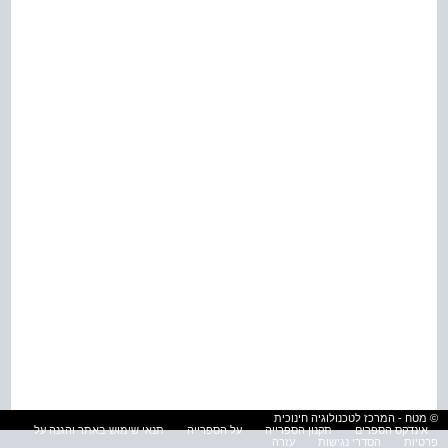
© מטח - המרכז לטכנולוגיה חינוכית
אינדקס הספרים
תקנון הספרייה
על הספרייה
תנאי שימוש באתר והגנה על
פרטיות
הסדרי נגישות
עזרה