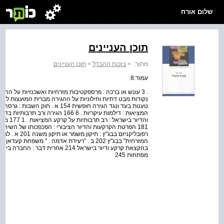
שלום אורח
תוכן העניינים
מתוך:
>
בזכות ההבדל
>
תוכן העניינים
עמוד:8
רפובליקניזם בבג
מפתחות 245