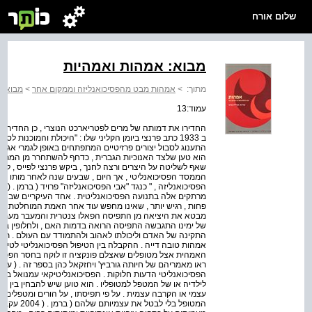
שלום אורח
מבוא: אמהות ואמהיות
מתוך:
>
אמהות מבט מהפסיכואנליזה וממקום אחר
>
מבוא: 
עמוד:13
החדירו את דמותה של מרים לפטריארכט הנוצרי , כן החדיר פ
ב 1933 כתב פרנצי ביומן הקליני שלו : "היכולת והמוכנות 
הוא טען שלצד האנוכיות הגברית , כדחף להשתחרר מן המתח ו
שאף לשליטה על היצרים ורצה לחנך , ביקש פרנצי לפייס , לנחם 
הממסד הפסיכואנליטי , אך היום , שבעים שנה לאחר מותו , ה
מרתקים אלה בתנועה הפסיכואנליטית . אחד העיקריים שבהם 
מבטא את היציאה מן התפיסה הפאלו צנטרית והמעבר מעמדה
של ימינו התגבשה התפיסה הרואה בדמות האם , ולחלופין בד
התקינה של האדם וליכולתו לאהוב ולהתמודד עם העולם . תפי
אמהות טובה דייה . ההקבלה בין הטיפול הפסיכואנליטי לטיפ
האמהית אצל מטופלים שאצלם פונקציה זו לוקה בחסר הפכה ל
ראו מאמריהם של חיותה גורביץ' ויחזקאל כהן בספר זה . ( 
הפסיכואנליטי הדעות חלוקות . הפסיכואנליטיקאי עמנואל בר
לילדיה או של המטפל למטופליו . הוא טוען שיש להבחין בין מס
עצמי או הקרבה עצמית . על פי תפיסתו , על הורים ומטפלים
המטופל בלי 