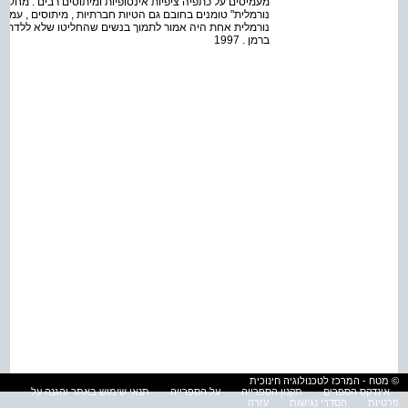
מעמיסים על כתפיה ציפיות אינסופיות ומיתוסים רבים . מחק
נורמלית" טומנים בחובם גם הטיות חברתיות , מיתוסים , עמדות
ברמן . 1997
© מטח - המרכז לטכנולוגיה חינוכית
אינדקס הספרים
תקנון הספרייה
על הספרייה
תנאי שימוש באתר והגנה על
פרטיות
הסדרי נגישות
עזרה