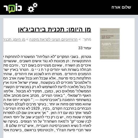
שלום אורח
מן היומן: תכנית בירוביג'אן
מתוך:
>
הרוויזיוניזם הציוני לקראת מיפנה
>
מן היומן: תכנית בי
עמוד:33
גוטרמן . בשבי המקרים "לא הצליחה" המשטרה להתחקות על עק
ההתנקשויות : הן מכוונות לא נגד אישים חשובים , שעשויים , 
איכרים מן השורה , שאינם מצטיינים בשום דבר , והיבם סתם יה
תבהלה בשורות חוגי יהודים ק ר ת נ י י ם . הטרור בארץ ישראל
ההמונים היהודים . מטרתו היא לשכנע את היהודים , שהחיים
התלקחות בימי פרעות , אלא שבכל רגע ובכל שעה אורב המוות
ה"אלמונים" מזכירים לנו בעקשנות , שארץ ישראל אינה ארץ עמ
וכל בעל מלאכה לדעת להשתמש לא רק במכשירים הקשורים במק
הממשלה" ממלאים כאן , כמובן , תפקיד לא מבוטל . אלימוונ ב
האגף ה"שמאלי , " באוזני הצירים , מכתב איום מכותב אלמ
במשתתפי ההפגנה ב"אוניברסיטה — ; " הקורא ייחס את המכתב 
שהוא מפורסם פחות או יותר ; בעיקר מרבים לקבלם הםעלתנים 
הנבחרים בהרכבה הקודם , בקיץ ,
לגמור אתך כמו עם דה האן . " אך איש אינו שם לבו לספרות כזא
מקרה שטות כזה , יש בו רק כדי להצביע שוב על יחסי האחווה ה
לאחיו 5
עשר חברי סיעת הצה"ר , וז'בוטינסקי בראשם , בישיבת אסיפ