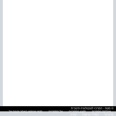
© מטח - המרכז לטכנולוגיה חינוכית
אינדקס הספרים
תקנון הספרייה
על הספרייה
תנאי שימוש באתר והגנה על
פרטיות
הסדרי נגישות
עזרה