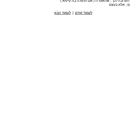
הערובה לכך , שהאגודה ( אם תתגלה בת קיימא )
ם , אלא בעצם
לעמוד קודם
|
לעמוד הבא