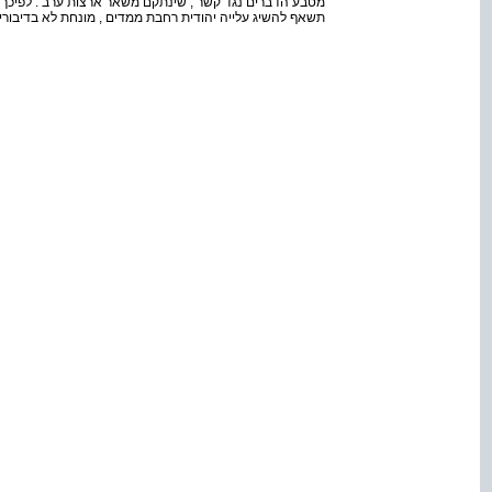
מטבע הדברים נגד קשר , שינתקם משאר ארצות ערב . לפיכך 
תשאף להשיג עלייה יהודית רחבת ממדים , מונחת לא בדיבורי