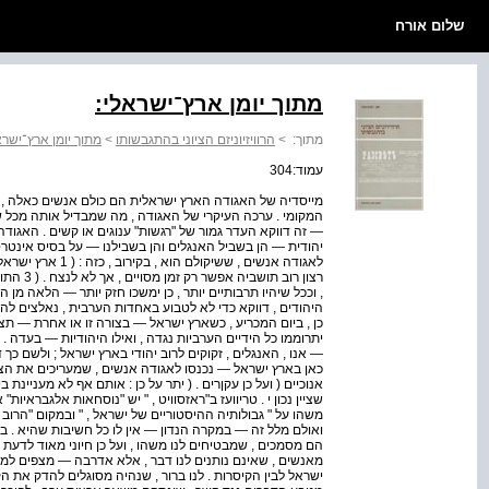
שלום אורח
מתוך יומן ארץ־ישראלי:
מתוך:
>
הרוויזיוניזם הציוני בהתגבשותו
>
מתוך יומן ארץ־ישרא
עמוד:304
מייסדיה של האגודה הארץ ישראלית הם כולם אנשים כאלה , 
המקומי . ערכה העיקרי של האגודה , מה שמבדיל אותה מכל 
— זה דווקא העדר גמור של "רגשות" ענוגים או קשים . האגוד
יהודית — הן בשביל האנגלים והן בשבילנו — על בסיס אינטרס
רצון רוב 
כן , ביום המכריע , כשארץ ישראל — בצורה זו או אחרת — ת
— אנו , האנגלים , זקוקים לרוב יהודי בארץ ישראל ; ולשם כך
כאן בארץ ישראל — נכנסו לאגודה אנשים , שמעריכים את הצ
אנוכיים ( ועל כן עקןרים . ( יתר על כן : אותם אף לא מעניינת ב
שציין נכון י . טריוועז ב"ראזסוויט , " יש "נוסחאות אלגבראיו
משהו על " גבולותיה ההיסטוריים של ישראל , " ובמקום "הרוב ה
ואולם מלל זה — במקרה הנדון — אין לו כל חשיבות שהיא . 
הם מסמכים , שמבטיחים לנו משהו , ועל כן חיוני מאוד לדעת ,
מאנשים , שאינם נותנים לנו דבר , אלא אדרבה — מצפים למשהו
ישראל לבין הקיסרות . לנו ברור , שנהיה מסוגלים להדק את הקש