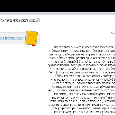
לי:
שפחות מכל אשמים ברגשות ענוגים כלפי המינהל
שאר הנסיונות של התגבשות אהבת הציונות האנגלית
ה היא הניסיון הראשון להציג את השאלה בדבר מדינה
ים מחושבים באופן קר ומדוייק . מצד האנגלים נכנסו
לאגודה אנשים , ששיקולם הוא , בקירוב , כזה : ( 1 ארץ ישראל נחוצה לקיסרות הבריטית . ( 2 להחזיק ? ארץ נגד
תושביה אפשר רק זמן מסויים , אך לא לנצח . ( 3 התושבים הערביים מושכים באופן טבעי , ומוכרחים למשוך
, וככל שיהיו תרבותיים יותר , כן ימשכו חזק יותר — הלאה מן השליטה הזרה , בכיוון האחדות הלאומית הערבית . ( 4
היהודים , דווקא כדי לא לטבוע באחדות הערבית , נאלצים להחשיב את הקשר המדיני עם מעצמה מערבית . ( 5 על
צטרך להביע דעתה בעד או נגד הקשר עם אנגליה ,
יתרוממו כל הידיים הערביות נגדה , ואילו היהודיות — בעדה . ( 6 לפיכך — בין שאנו אוהבים את היהודים ובין שלא
 דרושות רפוירמו ת כאלה וכאלה . מן הצד היהודי —
גת השאלה העניינית הזאת הרבה יותר מרגשות לא
יותר "תכניתה" של האגודה הלונדונית . בתכנית זו , כפי
ת" אחדות : במקום להזכיר את עבר הירדן , נאמר שם
יהודי" משהו ארוך ומעורפל — איני זוכר בדיוק מה .
במאנדאט , בהצהרת באלפור , חשובה כל מלה : אלה
 מה בדיוק הובטח . אגודת הדומיניון השביעי מורכבת
 דווקא מאתנו : דהיינו — חיזוק ההידוק בין ארץ
ר הזה רק אז , כשנהיה רוב , כיון שהערבים יהיו