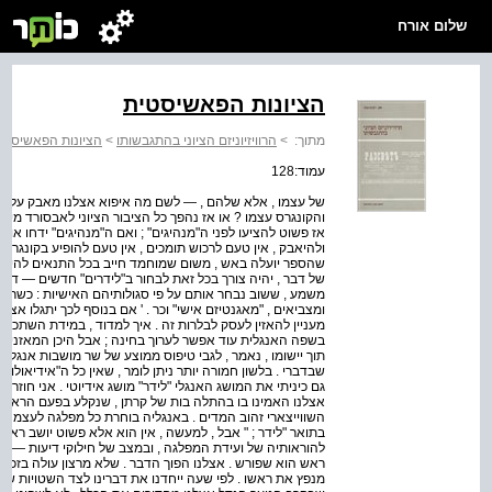
שלום אורח
הציונות הפאשיסטית
מתוך:
>
הרוויזיוניזם הציוני בהתגבשותו
>
הציונות הפאשיסטי
עמוד:128
של עצמו , אלא שלהם , — לשם מה איפוא אצלנו מאבק על דעו
והקונגרס עצמו ? או אז נהפך כל הציבור הציוני לאבסורד מיותר
אז פשוט להציעו לפני ה"מנהיגים" ; ואם ה"מנהיגים" ידחו אותו 
ולהיאבק , אין טעם לרכוש תומכים , אין טעם להופיע בקונגרס
שהספר יועלה באש , משום שמוחמד חייב בכל התנאים להישאר 
של דבר , יהיה צורך בכל זאת לבחור ב"לידרים" חדשים — דב
משמע , ששוב נבחר אותם על פי סגולותיהם האישיות : כשרון הנ
ומצביאים , "מאגנטיזם אישי" וכר . ' אם בנוסף לכך יתגלו אצל
מעניין להאזין לעסק לבלרות זה . איך למדוד , במידת השתכנעות
בשפה האנגלית עוד אפשר לערוך בחינה ; אבל היכן המאזניים לשק
תוך יישומו , נאמר , לגבי טיפוס ממוצע של שר מושבות אנגלי
שבדברי . בלשון חמורה יותר ניתן לומר , שאין כל ה"אידיאולו
גם כיניתי את המושג האנגלי "לידר" מושג אידיוטי . אני חוזר ,
אצלנו האמינו בו בהתלה בות של קרתן , שנקלע בפעם הראשו
השווייצארי זהוב המדים . באנגליה בוחרת כל מפלגה לעצמה את 
בתואר "לידר ; " אבל , למעשה , אין הוא אלא פשוט יושב ראש ה
להוראותיה של ועידת המפלגה , ובמצב של חילוקי דיעות — לא
ראש הוא שפורש . אצלנו הפוך הדבר . שלא מרצון עולה בזכרונ
מנפץ את ראשו . לפי שעה ייחדנו את דברינו לצד השטויות שבד