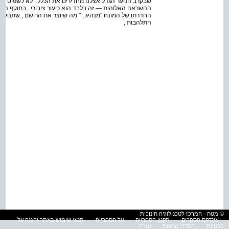
שבקרב הנוער הגדל אצלנו מחדירים את הכלל . לא לשפוט , לא
ההשראה האלוהית — זה בלבד הוא כיעור ציבורי . בתוקף הכיע
החדרתו של המונח "מנהיג , " מה שיוצר את הרושם , שתנועתנו 
התלהבות ,
© מטח - המרכז לטכנולוגיה חינוכית
אינדקס הספרים
תקנון הספרייה
על הספרייה
תנאי שימוש באתר והגנה על
פרטיות
הסדרי נגישות
עזרה