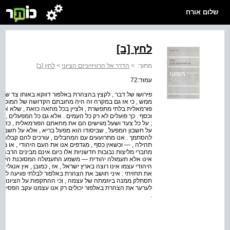
שלום אורח
לחץ [ב]
מתוך:
>
הדרך אל הרוויזיוניזם הציוני
>
לחץ [ב]
עמוד:72
פירושו של דבר , לקצץ בהצהרת באלפור דווקא באותו צד שבו
ממש , כי אז גם במקרה זה היה מחובתם הקדושה של המוסדות ה
פורמאלית בלתי מתפשרת , ולציין בכל מחאה כזאת , שלא אדישו
וכסף . כך פועלים לא רק כל העמים . אלא גם כל המפעלים , 
; על כל צעד ושעל מגישים הם את מחאתם הפורמאלית , כדי שא
על חשבון המפעל , שביסודו הוא מפעל בריא , אלא על חשבון המ
להסתמך . אנו מתרועעים עם המחבלים , עורכים להם קבלות פ
תהילה , — וכשאין כסף , מגדפים אנו את העם היהודי , או מכ
מחברי מליצות נבובות חדשניות אלו כיום אינם מבינים הרבה , ב
אינו אלא תעמולה יהודית — משמע התעמולה המסוכנת היחיד
היהודי עצמו אינו רוצה בארץ ישראל , אז , כמובן , אין אנגליה 
את תחזיתי : איני חושב את הצהרת באלפור לבלתי פגיעה לחלוט
תסתלק ממנה ביוזמתה של עצמה , וכי ההתקפות על הציונות בע
לערער את הצהרת באלפור יכולים רק אנו עצמנו עקב הפסימיי
.