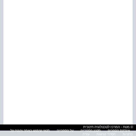
© מטח - המרכז לטכנולוגיה חינוכית
אינדקס הספרים
תקנון הספרייה
על הספרייה
תנאי שימוש באתר והגנה על
פרטיות
הסדרי נגישות
עזרה