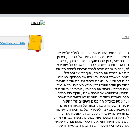
דמה
מו . בבית הספר החדש לומדים קרוב לאלף תלמידים
ם" הינו ניסיון לעצב את עתידו של החינוך , ומכאן
גם כינויו של הפרויקט : בית הספר העתידי . ( School of the Future The ) כאן חברו חוקרים , עובדי חינוך , נציגי
ת החדשות הנפתחות לפנינו כאשר טכנולוגיות ידע
לה , " מאפשר לשותפים לעצב סביבות למידה חדשות
ות כאן לשרת את הלומד , תוך כדי עיצובה של
מאה העשרים ואחת . ראשיתו של הפרויקט בגיבוש
ני הידע האנושי . הנחת היסוד של התיאוריה טוענת
ם בין הידע הפרטי לבין הידע הציבורי , מכאן נגזר
חינוכי המבקש לגבש את מטרותיו , את תוכניות הלימוד
 התכנון שהתפרש על ארבע שנים , הוקם בית הספר
ה ארבע שנים , למן שנת , 1995 ומלווה במחקר והערכה צמודים . ספר זה בא לתעד את השלב
, " עוסק במכלול ההיבטים העיוניים של החינוך ,
 מתחיל בטיעון כי בית הספר של המאה העשרים
יזציה , פס ייצור ליניארי , שליטה ובקרה , תשומה
הראשונה יש בידינו טכנולוגיות רלוונטיות לחינוך
 . חלק מן המשכר נעוץ במערכת ציפיות גבוהות מדי ,
מערכת החינוך הוא אוניוורסלי . מכאן נבחנות שלוש
קר . ניסוי בית הספר העתידי מוגדר בקטיגוריה של