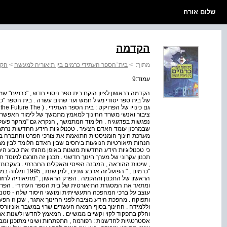
שלום אורח
הקדמה
מתוך:
>
בית־הספר העתידי כרמים בין תיאוריה למעשה
>
הק
עמוד:9
הקדמה בראשון לציון הוקם בית ספר ניסויי חדש , "כרמים" ש
של בית ספר יסודי מגיל חמש ועד שתים עשרה . בית הספר "כרמי
ציבור ואנשי משרד החינוך למאמץ מתמשך של לימוד האפשרויו
נפגשות בפדגוגיה . הלימוד המתמשך , הנקרא גם "מחקר פעו
שבמרכזן עומד האדם הצעיר . טכנולוגיות הידע החדשות נרתמ
מערכת חינוך הומניסטית התואמת את צורכי הפרט והחברה ב
הנחות תיאורטיות הנוגעות ביחסים שבין האדם הלומד לבין מב
כי טכנולוגיות הידע החדשות משנות באופן מהותי את טבע היחסי
תכנון עקרוני של מערך חינוך חדשני . תכנון זה תורגם למוסד 
, שיטות ההוראה , המבנה הפיסי והאקלים החברתי . בעקבות
"כרמים , " הפועל ז
הראשון של התכנון וההקמה . הפרק הראשון , "מתיאוריה לחזון 
ומתאר את המסגרת התיאורטית של בית הספר העתידי . הפרק
עוצב על ברכי המהפכה התעשייתית ומושגי היסוד שלה - סטנדרט
ותפוקה . מהפכת הידע מציבה לפני החינוך אתגר , שכן זו הפעם 
וללמידה . החינוך בסוף המאה העשרים שרוי במשבר אוניוורסלי
וחלק בתפקוד לקוי וקשיים ממשיים . המאמץ לחדש ולשנות את 
אסטרטגיות לחדשנות : רפורמה , התפתחות ושינוי מתוכנן ומבו