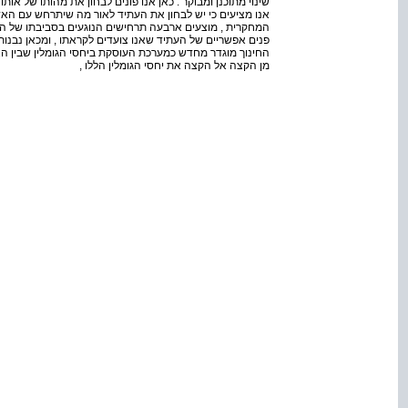
שינוי מתוכנן ומבוקר . כאן אנו פונים לבחון את מהותו של אות
אנו מציעים כי יש לבחון את העתיד לאור מה שיתרחש עם האד
המחקרית , מוצעים ארבעה תרחישים הנוגעים בסביבתו של האד
פנים אפשריים של העתיד שאנו צועדים לקראתו , ומכאן נבנות
החינוך מוגדר מחדש כמערכת העוסקת ביחסי הגומלין שבין האד
מן הקצה אל הקצה את יחסי הגומלין הללו ,