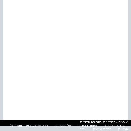
© מטח - המרכז לטכנולוגיה חינוכית
אינדקס הספרים
תקנון הספרייה
על הספרייה
תנאי שימוש באתר והגנה על
פרטיות
הסדרי נגישות
עזרה