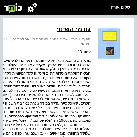
שלום אורח
גורמי השינוי
מתוך:
>
ארץ־ישראל במאה העשרים מיישוב למדינה, 1950-1900
השינוי
עמוד:13
גורמי השינוי ובכל זאת - על סף המאה העשרים חלו שינויים וש
הניכר בתחבורה הימית לארץ , שקשרה אותם עם העולם החיצונ
הדרגתית מן הקיפאון החלקי שאזור זה היה נתון בו בעבר : א . 
הביאה להקמת מוסדות דתיים ולעלייה לרגל למקומות הקדושים
מקומיים של סחורות ושירותים ; ב . הגברת ההתעניינות והפעיל
ואסטרטגיים , בחלק זה של העולם . ביטוי חשוב לכך היה הקמ
ההדרים על ידי ערבים ויהודים באזור יפו . הפרדסנות הפכה ל
בשיטות ארגון ושיווק המזכירות משק קפיטליסטי . היו לכך ג
בכל הנוגע לשאיבת מים מבארות להשקיית הפרדסים ( בעזרת 
שנשמע היטב ביפו , שימש סמל לפריצת הדרך הטכנולוגית בכ
הערים , שאוכלוסייתן גדלה במידה ניכרת במחצית השנייה
להיווצרות כוח עבודה נייד , החיוני למשק העומד בפני תמורות
בארץ , שמשקלו עלה , ואשר שימש מוקד של התפתחות חדשה בכי
במשותף ( כמו הון של עולים יהודים שהושקע בפררסנות , ( 
מוגבלים בשנת 1900 רק לחלק קטן מכלל האוכלוס
ובדרכים המשניות , לא פסקו הטרדות והתקפות על ידי כנופיות
השלטון הטורקי לא הייתה מעולם יחידה מנהלית נפרדת . היא ה
שלושה מחוזות ( םנג ' אקים ) - עכו ושכם שהיו כפופים למושל 