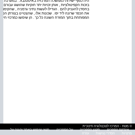
היה כפוף ישירות לממשלה המרכזית באיסטנבול . במערכת זו 
בזכות הקפיטולציות , אותן זכויות יתר חוקיות שהושגו עבורם 
את הכפר שרונה ליד יפו . שכונות אלו , שהצטיינו בצורתן הנא
המפותחת בתוך המזרח השונה כל כך . הן שימשו כמרכזי חיק
© מטח - המרכז לטכנולוגיה חינוכית
אינדקס הספרים
תקנון הספרייה
על הספרייה
תנאי שימוש באתר והגנה על
פרטיות
הסדרי נגישות
עזרה