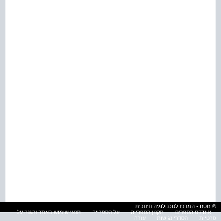
© מטח - המרכז לטכנולוגיה חינוכית
אינדקס הספרים
תקנון הספרייה
על הספרייה
תנאי שימוש באתר והגנה על
פרטיות
הסדרי נגישות
עזרה