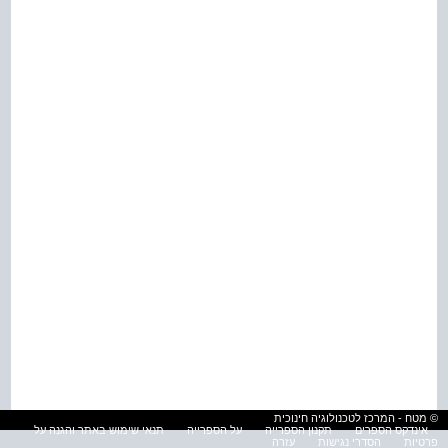
© מטח - המרכז לטכנולוגיה חינוכית
אינדקס הספרים
תקנון הספרייה
על הספרייה
תנאי שימוש באתר והגנה על
פרטיות
הסדרי נגישות
עזרה