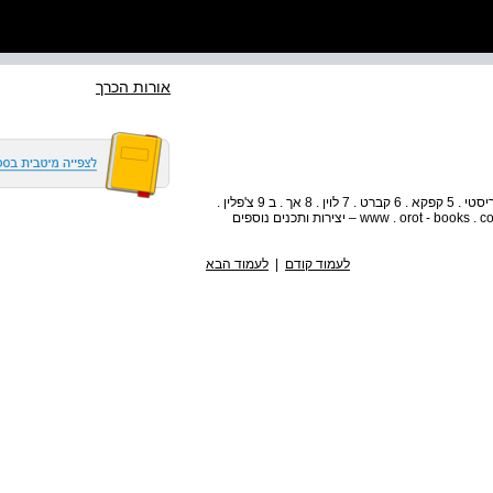
אורות הכרך
אורותגיליונות שקספיר . 1 הומרוס . 2 בורחס . 3 אנדרסן . 4 כריסטי . 5 קפקא . 6 קברט . 7 לוין . 8 אך . ב 9 צ'פלין .
10 אורוול . 11 שוטים בדרכים . 12 וטוונג . 13 אסימוב . 14 www . orot - books . com – יצירות ותכנים נוספים
לעמוד קודם
|
לעמוד הבא