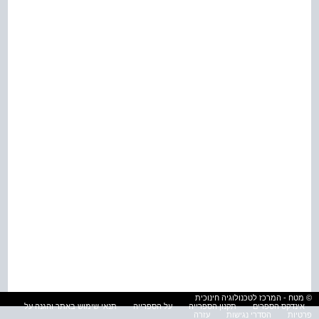
© מטח - המרכז לטכנולוגיה חינוכית
אינדקס הספרים
תקנון הספרייה
על הספרייה
תנאי שימוש באתר והגנה על
פרטיות
הסדרי נגישות
עזרה