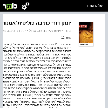
שלום אורח
יונתן דורי כתיבה פוליטית־אמנותי
מתוך:
>
אורות גיליון 11: ג'ורג' אורוול
>
יונתן דורי כתיבה פולי
עמוד:11
יונ ת ן דור י 11 הדור הקודם, שהיה נערץ על אורוול ) , א
ההרפתקנות ברצון עז להציג את העולם "כפי שהוא" כדי לשפ
לאורוול הזדמנות לחוות מקרוב את ההתעצמות של המשטרים ה
כעיתונאי לספרד והתנדב לשרת באחת המיליציות שנלחמו בכוחו
מלחמת האזרחים בספרד היתה מעין חזרה גנרלית לקראת מלח
תוצאות הבחירות, זכה לתמיכה מסיבית מצד גרמניה הנאצית 
בבחירות, זכה לתמיכה מברית המועצות הקומוניסטית . אורוול 
מהרעות החולות של האימפריאליזם הבריטי ומקשייהם של חסרי
קידמו הסובייטים את האינטרסים שלהם, והבין שסטלין, היטל
משחק . עמדה כזאת לא היתה פופולרית בקרב האינטליגנציה 
בספר "מחווה לקטלוניה" ( 1938 ) , הוא
הכשלון הנוסף של אורוול לרדת אל השטח כדי להביא ממנו רשמים
המשיך לפרסם מאמרים, עבד BBC-ב וב
מתח ביקורת חריפה גם על המשטר הקומוניסטי בברית המועצו
במשטר . אך המאמרים לא הביאו לתוצאות, ורק לקראת תום מ
אותה כך בספר "מדוע אני כותב" 
פוליטית לאמנות . נקודת הפתיחה שלי היא תמיד . . . תחושה 
אומר לעצמי, "אני הולך ליצור עבודת אמנות" . אני כותב כי י