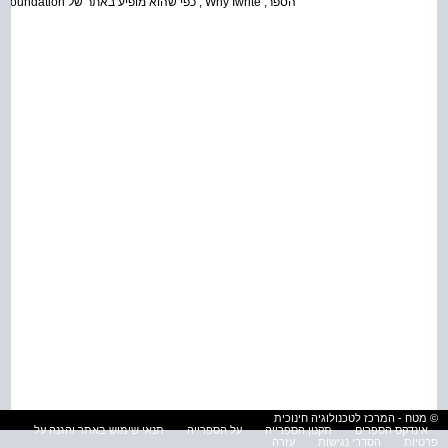
הספר, Why Iwrite , כפי שהוא מופיע באתר של Orwell foundation .
© מטח - המרכז לטכנולוגיה חינוכית
אינדקס הספרים
תקנון הספרייה
על הספרייה
תנאי שימוש באתר והגנה על
פרטיות
הסדרי נגישות
עזרה