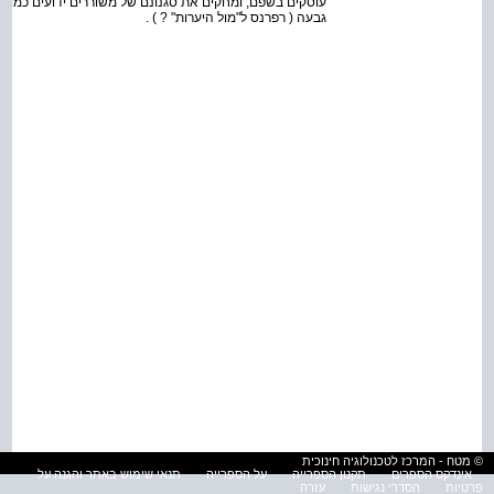
עוסקים בשפם, ומחקים את סגנונם של משוררים ידועים כמו בי
גבעה ( רפרנס ל"מול היערות" ? ) .
© מטח - המרכז לטכנולוגיה חינוכית
אינדקס הספרים
תקנון הספרייה
על הספרייה
תנאי שימוש באתר והגנה על
פרטיות
הסדרי נגישות
עזרה