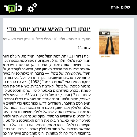
שלום אורח
יונתן דורי האיש שידע יותר מדי
מתוך:
>
אורות - גיליון 10: צ'רלי צ'פלין
>
יונתן דורי האיש שידע
עמוד:11
יונ ת ן דור י 11 יותר, רמת הפוליטיקה והמדינות, העו
הנווד לבין צ'פלין הלך וגדל . אנקדוטה מפורסמת מספרת כי 
שהיו נפוצות באותה תקופה, והפסיד . אך ההפסד הגיע ממקום א
אמורים לראות את הרובד העמוק יותר, שמעבר לקומדיה, ולפעו
השלישית ליצירתו של צ'פלין — ברובה חי בגלות כפויה באירופה
ופחות על האנשים הפשוטים . בכך התרחק, אולי בלי כוונה, מ"
בתקופה זאת הוא "אורות הבמה" (
נמנעה כניסתו של צ'פלין לארצות הברית, בשיא תקופת המקארתי
לשמה . בסרט משתתפים באסטר קיטון, שחקן הסלפסטיק שהוצג
בשווייץ, מקום גלותו . והנה אנקדוטה שנראית כאילו נכתבה על 
המפורסם מהקבר . השודדים דרשו כופר כספי כדי להשיב אות
שולם, וצ'פלין נקבר שוב, הפעם תחת מעטה כבד ובטוח של בטון 
מרתקים, שמציגים את עולמו של צ'פלין מזוויות חדשות . ענר פ
על הסרטים שהופיעו בהמשך . מקס שטנר מציע תיזה ולפיה דמ
סארטר וקאמי כאשר הובילו את הזרם האקזיסטנציאליסטי . בכ
הקשורות בצ'פלין . הוא ממשיך ומתאר את חוויותיו של הבמאי לו
השראה מדמותו של הנווד ומצ'פלין כאדם . בוריס וינגר כתב סי
ברחובות העיר ולחולל מהומות . רוני סומק כתב ואייר שיר כמחו