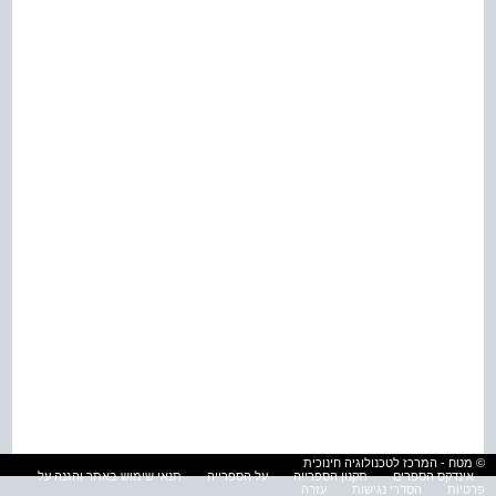
© מטח - המרכז לטכנולוגיה חינוכית
אינדקס הספרים
תקנון הספרייה
על הספרייה
תנאי שימוש באתר והגנה על
פרטיות
הסדרי נגישות
עזרה