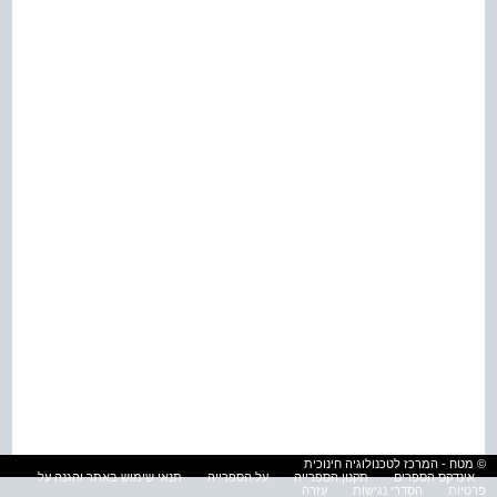
© מטח - המרכז לטכנולוגיה חינוכית
אינדקס הספרים
תקנון הספרייה
על הספרייה
תנאי שימוש באתר והגנה על
פרטיות
הסדרי נגישות
עזרה