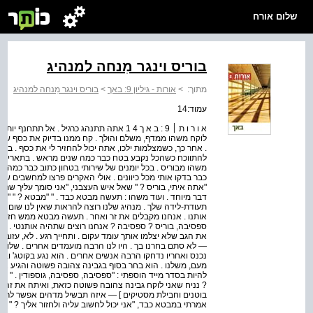
שלום אורח
בוריס וינגר מִנחה למנהיג
מתוך:
>
אורות - גיליון 9: באך
>
בוריס וינגר מִנחה למנהיג
עמוד:14
א ו ר ו ת ׀ 9 : ב א ך 4 1 אתה תתנהג כרגיל . א
לוקח משהו ממדף, משלם והולך . קח ממנו בדיוק את כסף שאתה
. אחר כך, כשמצלמות ילכו, אתה יכול להחזיר לי את כסף . בכל
להתווכח כשהכל נקבע בטח כבר כמה שנים מראש . בתאריך זה ו
משהו מבוריס . בכל יומנים של שירותי בטחון כתוב כבר כמה שנ
כבר בדקו אותי מכל כיוונים . אולי האקרים פרצו למחשבים שלי 
"אתה איתי, בוריס ? " שאל איש העצבני, "אני סומך עליך שת
דבר מיוחד . ועוד משהו : תעשה מבטא כבד . " "מבטא ? " "אתה
תעודת-לידה שלך . מנהיג שלנו רוצה להראות שאין לנו שום בע
אותנו . אנחנו מקבלים את זר ואחר . תעשה מבטא ממש חזק .
ספסיבה, בוריס ? ספסיבה ? אנחנו רוצים שתהיה אותנטי . " "ספ
את הגב שלא יצלמו אותך עומד עקום . ותחייך רגע . לא, עזוב,
— לא סתם בחרנו בך . היו לנו הרבה מועמדים אחרים . שלוש, 
נכנס ואחריו נדחקו הרבה אנשים אחרים . הוא נגע בקוטג' וב
מעם, משלנו . הוא בחר בסוף בגבינה צהובה פשוטה והגיע איתה 
להיות בסדר מייד הוספתי : "ספסיבה, ספסיבה, גוספודין . " "י
? נניח שאני לוקח גבינה צהובה פשוטה כזאת, ואיתה את זה 
בוטנים וחבילת מסטיקים ] — איזה תבשיל מדהים אפשר לרקוח
אמרתי במבטא כבד, "אני יכול לחשוב עליה ולחזור אליך ? "