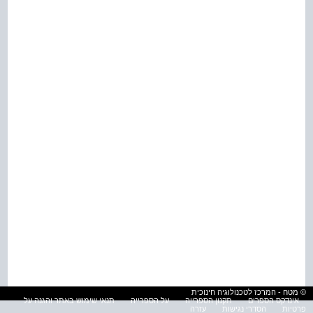
© מטח - המרכז לטכנולוגיה חינוכית
אינדקס הספרים
תקנון הספרייה
על הספרייה
תנאי שימוש באתר והגנה על
פרטיות
הסדרי נגישות
עזרה