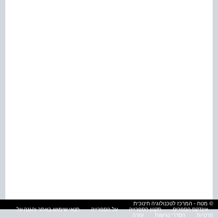
© מטח - המרכז לטכנולוגיה חינוכית
אינדקס הספרים
תקנון הספרייה
על הספרייה
תנאי שימוש באתר והגנה על
פרטיות
הסדרי נגישות
עזרה