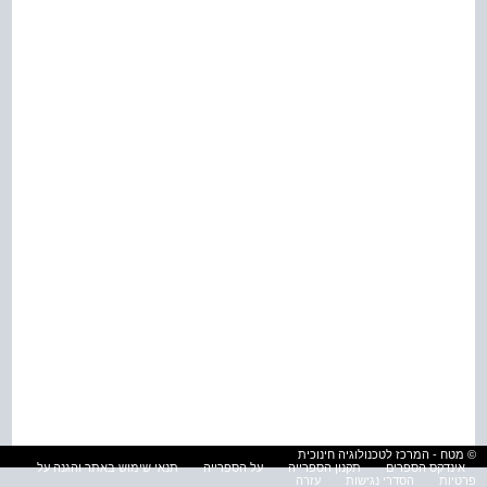
© מטח - המרכז לטכנולוגיה חינוכית
אינדקס הספרים
תקנון הספרייה
על הספרייה
תנאי שימוש באתר והגנה על
פרטיות
הסדרי נגישות
עזרה