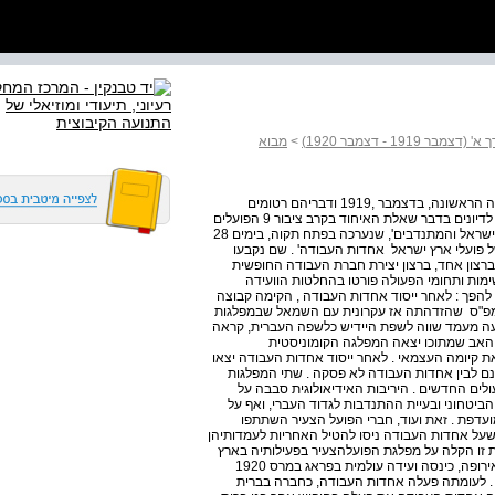
19 - דצמבר 1920)
>
מבוא
על שליחותם ללונדון ולשטוקהולם סיפרו הנציגים לבאי המועצה הראשונה, בדצמבר ,1919 ודבריהם רטומים
בפרו£וקול המובא בכרך זה . בדצמבר ,1919 כשמלאו שנתייפ לדיונים בדבר שאלת האיחוד בקרב ציבור 9 הפועלים
והחיילים, החליטה 'הוועידה הכללית הראשונה של פועלי ארץ ישראל והמתנדבים', שנערכה בפתח תקוה, בימים 28
­סוציאלית של פועלי ארץ ישראל ­ אחדות העבודה' . שם נקבעו
רצון אחד, ברצון יצירת חברת העבודה החופשית
ימות ותחומי הפעולה פורטו בהחלטות הוועידה
 להפך : לאחר ייסוד אחדות העבודה , הקימה קבוצה
'­מפ"ס ­ שהזדהתה אז עקרונית עם השמאל שבמפלגות
בעה מעמד שווה לשפת היידיש כלשפה העברית, קראה
­האב שמתוכו יצאה המפלגה הקומוניסטית
ת קיומה העצמאי . לאחר ייסוד אחדות העבודה יצאו
ם לבין אחדות העבודה לא פסקה . שתי המפלגות
לים החדשים . היריבות האידיאולוגית סבבה על
ביטחוני ובעיית ההתנדבות לגדוד העברי, ואף על
ועדפת . זאת ועוד, חברי הפועל הצעיר השתתפו
ד שעל אחדות העבודה ניסו להטיל האחריות לעמדותיהן
ית זו הקלה על מפלגת הפועל­הצעיר בפעילותיה בארץ
ובגולה . היא אף הצליחה לקרב אליה חלקים מבין צעירי­ציון באירופה, כינסה ועידה עולמית בפראג במרס 1920
י . לעומתה פעלה אחדות העבודה, כחברה בברית