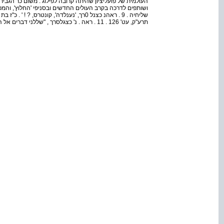
העולמית של פועלי­ציון שהיתה קרובה לפילוג . משום כר הגב
תרע"ק, עט' 126 . 11 . ראה . נ' כצגלסרך , "שללני דברים אל הללעידה הנללית' , שם, עט 1 23 .