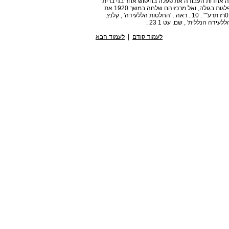
ירה אחדות העבודה את פעלה בחיפוש אחר בני ברית
ושותפים לדרכה בקרב העולים החדשים ובסניפי 'החלוץ', והמפלגות בגולה, ואל מרכזיהם שלחה במשך 1920 את
שליחיה . 9 . ראה­­נ­ כצנל 0רך, 'נענלדה', קונטרס, ? ! ' . כ"ז בת 0רז תרע''" . 10 . ראה . 'החלטות הללעידה' , קלנץ,
לעמוד קודם
|
לעמוד הבא