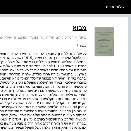
שלום אורח
מבוא
מתוך:
>
הפרוטוקולים: של הוועד הפועל, המועצה והוועידה כרך א' (דצמבר 19
עמוד:7
במרס ­ 1 באפריל 1919 להקים . התאחדות ציונית
מגמותיה של ההתאחדות : לאחד את כל העובדים וארגוניהם 'ב
בארץ . . . בתנועת עבודה אחת, כוללת, שלמה ומסדרת' . המש
ובדברי ציריה . האיחוד המצופה של כלל הפועלים לא הוגשם .
מחברי 'פועלי­ציון' בארץ את 'מפלגת הפועלים הסוציאליסטית
פועלי­ציון . היא התנגדה להשתתפות בהסתדרות הציונית, ת
להתרמת הבחירות לאסיפת הנבחרים ועוד . מפ"ס היתה ארגון
הארץ­ישראלית . גם מפלגת הפועל­הצעיר, הוותיקה, המשיכה א
חבריה מההסתדרות החקלאית המשותפת עד אז, והיריבות בינ
הקימו מוסדות מקבילים והתחרו ביניהן על ההשפעה בקרב העו
עיקרון הסוציאליזם ומלחמת המעמדות בארץ, על האקטיביזם ה
הוויכוח בין הקבוצה והמושב כצורת ההתיישבות השיתופית המ
בכנסים הציוניים כנציגים מוכרים של פועלי ארץ ישראל, בעו
ומעשיהן של קבוצות השמאל בקרב פועלי­ציון . ■עדיפות' ייצוג
וכוננה את 'ההתאחדות העולמית של הפועל הצעיר וצעירי­ציון