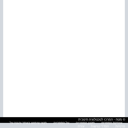
© מטח - המרכז לטכנולוגיה חינוכית
אינדקס הספרים
תקנון הספרייה
על הספרייה
תנאי שימוש באתר והגנה על
פרטיות
הסדרי נגישות
עזרה