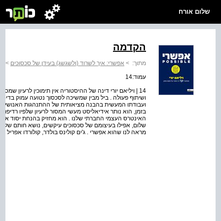
שלום אורח
הקדמה
מתוך:
>
אפשרי: איך לשרוד (ולשגשג) בעידן של סכסוכים
>
הק
עמוד:14
14 | ויליאם יורי דינה של ההיסטוריה אין תימוכין לרעיון 
ושיתוף פעולה . ביל מבין שמשיכה לסכסוך נטועה עמוק בדי-אן-
ועבודתו המעשית בהבנה מציאותית של ההתנהגות האנושית, של 
בזמן, הוא נותר אידיאליסט מעשי המסור לרעיון שלפיו רדיפת 
האינטרס העצמי החברתי שלנו . הוא מחזיק בהנחת יסוד אחת 
שלום, אפילו בעיצומם של סכסוכים עיקשים, נושא חותם של חו
מראה לנו שהוא אפשרי . ג'ים קולינס בולדר, קולורדו אפריל 2023