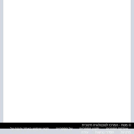
© מטח - המרכז לטכנולוגיה חינוכית
אינדקס הספרים
תקנון הספרייה
על הספרייה
תנאי שימוש באתר והגנה על
פרטיות
הסדרי נגישות
עזרה