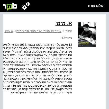
שלום אורח
א. מימי
מתוך:
>
אישה על הנייר: נאוה סמל, סיפור חיים
>
א. מימי
עמוד:13
13 אישה על הנייר וגננות 
בתיכון הרומני היוקרתי "ארון פומנול", והתגורר בבניין שבו גר
הם התכתבו זמן מה, עד שהקשר נקטע הגענו" . בעטייה של המלח
הונגריה וגרמניה, הגיע לצ'רנוביץ בחור צעיר אחר, שמואל שקד
התחתנו השניים בעיירתה של מימי . בני משפחתו של החתן הי
תוך סכנה גדולה, כיוון שהמלחמה כבר היתה בעיצומה, האנטי
מן הרכבת ונפלו אל מותם . הזוג הצעיר עבר לגרוסוורדיין, ש
להיריון . הם ניהלו את חייהם על טוהרת העברית, ומימי אף 
שסיפורה עתיד להשתלב בזה של מימי בימים הקשים מנשוא ש
הגיעה אל מימי ידיעה מסוצ'אבה כי הוריה נלקחו לטרנסניסטריה 
אלף יהודים . הקשר של מימי עם הוריה נותק לחלוטין