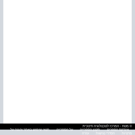
© מטח - המרכז לטכנולוגיה חינוכית
אינדקס הספרים
תקנון הספרייה
על הספרייה
תנאי שימוש באתר והגנה על
פרטיות
הסדרי נגישות
עזרה