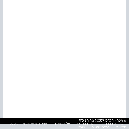
© מטח - המרכז לטכנולוגיה חינוכית
אינדקס הספרים
תקנון הספרייה
על הספרייה
תנאי שימוש באתר והגנה על
פרטיות
הסדרי נגישות
עזרה