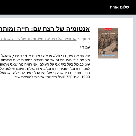
שלום אורח
אנטומיה של רצח עם: חייה ומותה 
מתוך:
>
אנטומיה של רצח עם: חייה ומותה של עיירה ושמה בו
עמוד:7
עצמתי את עיני, כדי שלא אראה במיתת אחי בני עירי, שהרגל ק
מעונים בידי מעניהם והיאך הם נהרגים במיתות רעות אכזריות
עיני כביכול בעל בית אני על העולם ואני רואה מה שאני מתאווה
לפני, היא וכל יושביה, היא וכל בתי התפילה . העמדתי לפני כל 
בניו וחתניו ונכדיו, שבעירי שלי היו הכל באים לתפילה . שמואל י
1999 , עמ' 730 © כל הזכויות שמורות להוצאת שוקן