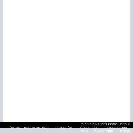
© מטח - המרכז לטכנולוגיה חינוכית
אינדקס הספרים
תקנון הספרייה
על הספרייה
תנאי שימוש באתר והגנה על
פרטיות
הסדרי נגישות
עזרה