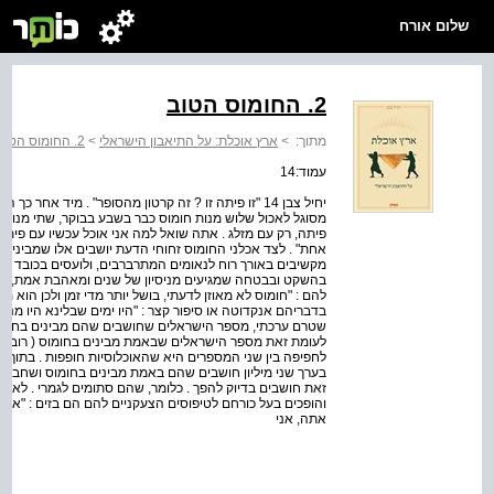
שלום אורח
2. החומוס הטוב
מתוך:
>
ארץ אוכלת: על התיאבון הישראלי
>
2. החומוס הטוב
עמוד:14
יחיל צבן 14 "זו פיתה זו ? זה קרטון מהסופר" . מיד אח
מסוגל לאכול שלוש מנות חומוס כבר בשבע בבוקר, שתי מנות מ
פיתה, רק עם מזלג . אתה שואל למה אני אוכל עכשיו עם פיתה
אחת" . לצד אכלני החומוס זחוחי הדעת יושבים אלו שמבינים
מקשיבים באורך רוח לנאומים המתרברבים, ולועסים בכובד רא
בהשקט ובבטחה שמגיעים מניסיון של שנים ומאהבת אמת, 
להם : "חומוס לא מאוזן לדעתי, בושל יותר מדי זמן ולכן הוא מי
בדבריהם אנקדוטה או סיפור קצר : "היו ימים שבלינא היו מניח
שטרם ערכתי, מספר הישראלים שחושבים שהם מבינים בחומוס (
לעומת זאת מספר הישראלים שבאמת מבינים בחומוס ( רובם מש
לחפיפה בין שני המספרים היא שהאוכלוסיות חופפות . בתוך ק
בערך שני מיליון חושבים שהם באמת מבינים בחומוס ושחברי
זאת חושבים בדיוק להפך . כלומר, שהם סתומים לגמרי . לא
והופכים בעל כורחם לטיפוסים הצעקניים להם הם בזים : "אתה 
אתה, אני