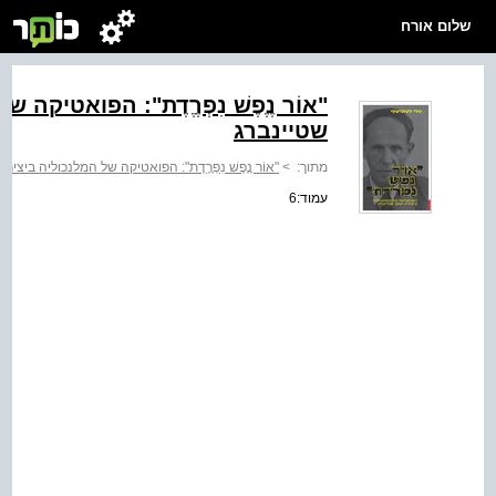
שלום אורח
"אוֹר נֶֶפֶשׁ נִפְרֶֶדֶת": הפואטיקה
שטיינברג
מתוך:
>
"אוֹר נֶֶפֶשׁ נִפְרֶֶדֶת": הפואטיקה של המלנכוליה ביצי
עמוד:6