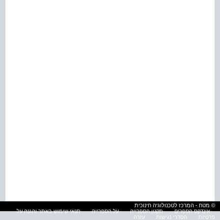
© מטח - המרכז לטכנולוגיה חינוכית
אינדקס הספרים
תקנון הספרייה
על הספרייה
תנאי שימוש באתר והגנה על
פרטיות
הסדרי נגישות
עזרה