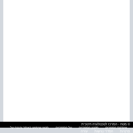
© מטח - המרכז לטכנולוגיה חינוכית
אינדקס הספרים
תקנון הספרייה
על הספרייה
תנאי שימוש באתר והגנה על
פרטיות
הסדרי נגישות
עזרה