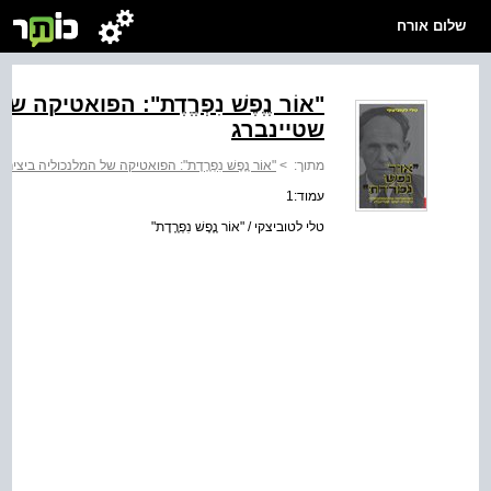
שלום אורח
"אוֹר נֶֶפֶשׁ נִפְרֶֶדֶת": הפואטיקה
שטיינברג
מתוך:
>
"אוֹר נֶֶפֶשׁ נִפְרֶֶדֶת": הפואטיקה של המלנכוליה ביצי
עמוד:1
טלי לטוביצקי / "אוֹר נֶֶפֶשׁ נִפְרֶֶדֶת"