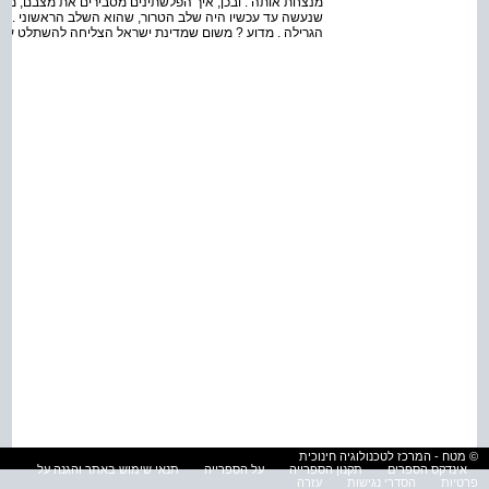
מנצחת אותה . ובכן, איך הפלשתינים מסבירים את מצבם, מי
שנעשה עד עכשיו היה שלב הטרור, שהוא השלב הראשוני . עכ
הגרילה . מדוע ? משום שמדינת ישראל הצליחה להשתלט על 
© מטח - המרכז לטכנולוגיה חינוכית
אינדקס הספרים
תקנון הספרייה
על הספרייה
תנאי שימוש באתר והגנה על
פרטיות
הסדרי נגישות
עזרה