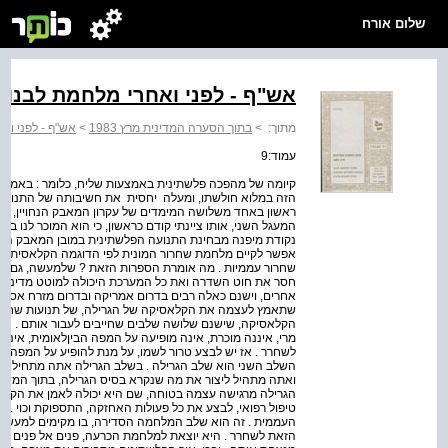
שלום אורח
אש"ף - לפני ואחרי מלחמת לבנון
מתוך:
>
בתוך הסערה המדינית מרץ 1983
>
אש"ף - לפני וא
עמוד:9
קיומה של מהפכה פלשתינית באמצעות שליח, כלומר : באמצעו
הזה במלוא חולשתו, ומעלה ­ יחסית ­ את חשיבותה של התנועה
ראשון באחד משלושה המימדים של עקרון המאבק הנחויין, והוא
המעגל השני, אותו ציינתי קודם כראשון, כי הוא המוכר לנו ב
נקודת מיפנה מבחינת התנועה הפלשתינית במובן המאבק המזו
אפשר לקיים מלחמת שחרור המונית לפי הדוגמה הקלאסית, 
שחרור עממיות . מה אומרת הספרות הזאת ? שלמעשה, גם אם ל
חסר את חוט השדרה ואת כל המערכת היכולה למוטט מדינה כמו
אחרים, וישנם כאלה רבים בדרום אמריקה ובדרום מזרח אסיה
שתאמץ לעצמה את הקלאסיקה של הגרילה, של תנועות שחרור 
הקלאסיקה, שישנם שלושה שלבים שחייבים לעבור אותם . ­ ה
מרי, איננה מוכרת, אינה מופיעה על המפה הבין­לאומית, אינה
לשחרר . אז יש לבצע טרור לשמו, על מנת להופיע על המפה כג
השלב השני הוא שלב הגרילה . בשלב הגרילה אתה מתחיל לב
ואתה מתהיל ליצור את מה שנקרא בסיס הגרילה, בתוך המדינ
הגרילה מרגישה עצמה בטוחה, שם היא יכולה לאמן את הקדרים
טיפול רפואי, לבצע את כל פעולות האחזקה, התספוקת וכוי .
העממית . זה הוא שלב המלחמה הסדירה, בו מקימים למעשה
הזאת לשחרר . היא יוצאת למלחמת הכרעה, פנים אל פנים עם