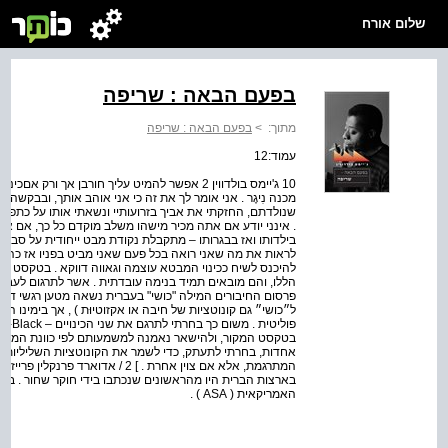
שלום אורח
בפעם הבאה : שריפה
מתוך:
>
בפעם הבאה : שריפה
עמוד:12
10 ג'יימס בולדווין 2 אפשר להמיט עליך חורבן אך
מכנה נִיגֶר . אני אומר לך את זה כי אני אוהב אותך, ובבקשה
שנולדתם, החזקתי את אביך בזרועותיי ונשאתי אותו על כתפיי, 
. אינני יודע אם אתה מכיר מישהו משלב מוקדם כל כך, אם אהב
בילדותו ואז בבגרותו – מתקבלת נקודת מבט ייחודית על סבל ו
להיכנס לשיח ככינוי המבטא עוצמה וגאווה דווקא . בטקסט של ב
ל״כושי״ גם קונוטציות של חיבה או אקזוטיוּת ) , אך בימינו המי
אחדות, בחרתי לתעתק, כדי לשמר את הקונוטציות השליליות ש
המתרגמת, אלא אם צוין אחרת . ] 2 / אדו
האמריקאית ( ASA ) .