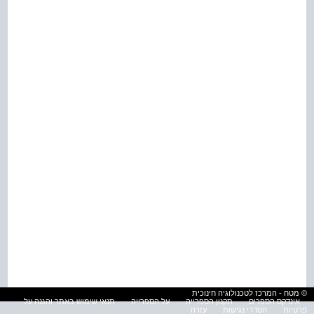
© מטח - המרכז לטכנולוגיה חינוכית
אינדקס הספרים
תקנון הספרייה
על הספרייה
תנאי שימוש באתר והגנה על
פרטיות
הסדרי נגישות
עזרה