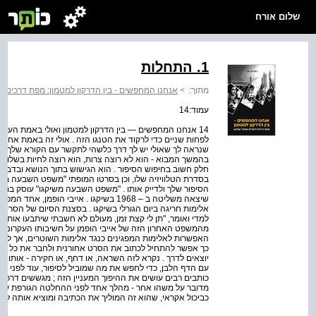
שלום אורח
1. התחלות
מתוך:
>
אנחנו המחפשים - בין הדרקון למטמון: מפת דרכים ליו
עמוד:14
14 אנחנו המחפשים — בין הדרקון למטמון ואולי באמת העניין
לפחות שניים כדי לרקוד את הטנגו הזה . אולי זה באמת אחרי הכו
שנראה לך שאולי יש לך דרך כלשהי לתקשר עם הקורא שלך, עם 
בהמשך המבוא - הוא לא רוצה צרות, הוא רוצה לחיות בשלום 
חלק חשוב בחיפוש הסיפור . הוא הגישוש בתוך הנושא ובדבר ש
הסיפור שלך ולדייק אותו . "משפט השבעה משיקגו" עוסק במ
שיצאה משליטה ב – 1968 בשיקגו . אייבי הו
אלימות חריגה ביום הגורלי בשיקגו . בסצנת הסיום של הסרט
למדי ואומר, "תן לי קצת זמן, מעולם לא חשבתי שיתבעו אותי 
מהמשפט האחרון הזה של אייבי הופמן על חשיבותו העקרונית
האפשרות לאלימות המפגינים כנגד אלימות השוטרים, אך לא מצל
כך אפשר להתחיל לכתוב את הסרט אחורנית ולחבר את כל חלק
יוצאים לדרך . נקרא לזה השראה, או דחף, או חקירה - אותו
עם הדף הלבן, כדי לחפש את מה שמוביל לסיפור, עוד לפני ה"אי
כותבים רבים עושים את ההיפוך המעניין הזה ; מגששים דרכם
מדובר על משהו אחר - מהלך אחד לפני ההחלטה הגורפת על מב
כביכול אקראי, שהוא זה המוליך את הכתיבה ומוציא אותה לדר