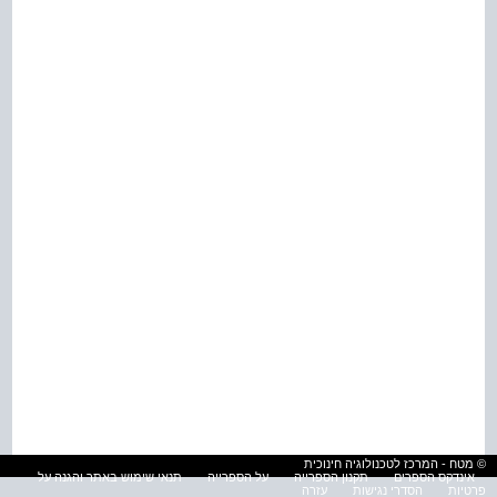
© מטח - המרכז לטכנולוגיה חינוכית
אינדקס הספרים
תקנון הספרייה
על הספרייה
תנאי שימוש באתר והגנה על
פרטיות
הסדרי נגישות
עזרה