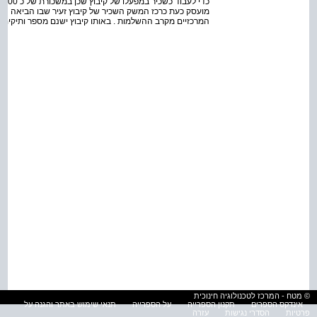
מועסק כעת כרכז המשק השכיר של קיבוץ זעיר שבו הביאה ה
המרכזיים מקרב ההשלמות . באותו קיבוץ ישנם מספר ותיקים ) גילאי 55­ 60 ( שהיו רכזי משק וגזבר
© מטח - המרכז לטכנולוגיה חינוכית
אינדקס הספרים
תקנון הספרייה
על הספרייה
תנאי שימוש באתר והגנה על
פרטיות
הסדרי נגישות
עזרה