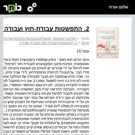
שלום אורח
2. התפשטות עבודת-חוץ ועבודה שכירה
מתוך:
>
אליטות שסועות, קונפליקטים וכשל בהתחדשות קיבוץ 
מבוא
>
2. התפשטות עבודת-חוץ ועבודה שכירה
עמוד:14
עיקר הכיוון הוא הפוך : ניסיון שותפות בין­קיבוצית חוסל בעודו
זאת לניהול על ידי שכירים יש לעתים גם תוצאות חיוביות, ל
מידי חבר, ש''הוצנח" לניהולה מתפקיד­חוץ, לידי שכיר ותיק, הב
זה : שכיר ותיק שנתמנה לא מכבר למנהלה של מחלקה אחרת, פ
מינויו לא היה כה חיוני למפעל, ספק רב אם היה מתקבל למוע
הצפויה לחברות בקיבוץ . לא רק עצם המחסור המספרי, עקב 
השכירה . הנורמה החדשה יצרה מצב המשמיט את הביסוס המ
של הקיבוץ ולעבוד לפחות זמן מה בעבודות פשוטות, קשות, לא נ
מתחזקת הן עקב ירידת יוקרתם של ענפי ייצור שבעבר הלא­רחוק 
והן על ידי אי­הבהירות הקיומית המרחפת על הקיבוץ שיש בה 
המבטיחה לו מפלט ליום סגריר . אמנם עד כה אין המצב כה חמ
מועדפת על 
העבודה באולם חתונות מרוחק על פני מטבח הקיבוץ בו הטבח שכ
הלגיטימציה לעבודת­חוץ מחריפה תופעה שמוטטה כבר בעבר ה
המקצוע המתמחים ש"התגלחו על זקנם" ואחר כך יצאו לשוק למ
מקלה כעת על הבוחרים בעיסוק שאינו קיים בקיבוץ להישאר,
העצמי למען השגת מעמד פורמלי ותגמולים משופרים בעבודת­