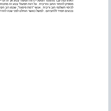
האחרונות עבר מהפסד תפעולי לרווח תפעולי צנוע אך זה עדיי
מספיק להחזר החוב והריבית . על רווח תפעולי צנוע זה מתנ
לכיסוי תשלומי חוב וריבית . אנשי "רמת פיסגה", שכמו רוב הק
נכנעים תמיד ללחציהם . למשל כאשר הוחלט לפני שנה להרחיב