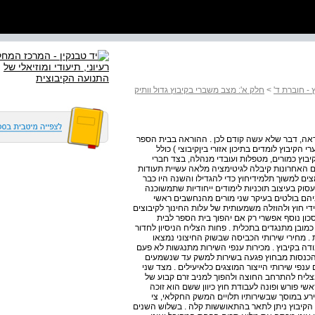
- חוברת ד'
>
חלק א': מצב משברי בקיבוץ גדול וותיק
אה, דבר שלא עשה קודם לכן . ההוראה בבית הספר
הקיבוץ לומדים בתיכון אזורי בין­קיבוצי ) כולל
קיבוץ כמורים, מטפלות ועובדי מנהלה, בצד חברי
נים האחרונות קיבלה לגיטימציה מלאה עשיית תעודות
ים למשוך תלמידי­חוץ כדי להגדילו והשנה היו כבר
סוק בעיצוב תוכניות לימודים ייחודיות שתמשוכנה
יניהם בולטים בעיקר שני מורים מהנחשבים ראשי
יבוץ, מאמינים שיגיעו תוך כמה שנים ל­­ 507 תלמידי חוץ ולהוזלה משמעותית של עלות החינוך לקיבוצים
חסכון נוסף אפשרי רק אם יהפוך בית הספר לבית
ובן מתנגדים בתכלית . פחות הצליח הניסיון לחדור
ת . מחירי שירותי הכביסה שבשוק החיצוני נמצאו
ודה בקיבוץ . מכירות ענפי השירות מתנגשות לא פעם
הכנסות מבחוץ פגעה בשירות למשק עד שנשמעים
נפי שירותי הייצור המוצגים כלא­יעילים . מצד שני
צליח להתרחב החוצה ולהפוך למניב זרם קבוע של
י פורש ופונה לעבודת חוץ כיוון ששם הוא זוכה
ירע במוסך שבשירותיו תלויים המשק החקלאי, צי
 הקיבוץ ניתן לתאר בהתאוששות קלה . בשלוש השנים