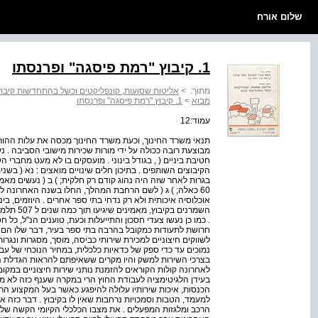
שלום אורח
1. קיבוץ "רמת פיסגה" ופרנסתו
מתוך:
>
אליטות שסועות, קונפליקטים וכשל בהתחדשות קיבוץ 
מבוא
>
1. קיבוץ "רמת פיסגה" ופרנסתו
עמוד:12
תנאי משרד החינוך, וכעת משרד החינוך מכסה את עלות ההור
מבוצעת רובה ככולה על ידי מורות שכירות מישובי הסביבה . נערי 
חטיבת ביניים ( , בגודל בינוני . מועסקים בו לא מעט מחברי ה
הקיבוצים השותפים . בתיכון חלים שינויים מואצים : נא ( בש
בגרות לאחר שזה היה נהוג קודם רק חלקית; ) ב ( נעשים מאמצ
60 כאלה; ) ג ( לשם הרחבת המהלך, החלו בשנה האחרונה לע
אוכלוסיה איכותית ולא רק נדחי בתי ספר אחרים . היוזמים, ב
השמרנים בק
. כמו כן נעשו צעדי חסכון והתייעלות וכעת, טוענים הנ"ל, כל 
חרושת לתעודות כמקובל בהרבה בתי ספר בעיר, דבר שלו הם כמ
לשווקים חיצוניים למכירת שירותי כביסה, מוסך, מסגרות ונגרו
נמוכים עד כדי ספק של כדאיות כלכלית, במחיר הנוכחי של עב
בצרכי השירות למשק והיו מקרים ששאיפתם להראות הגדלת 
לאחרונה קולות הקוראים להזמנת נותני שירות חיצוניים במקום ע
בעידן הלגיטימציה לעבודת החוץ הרי במקרה שענף כזה לא מ
הכנסות, איכות שירותיו עלולה להיפגע כאשר בעל המקצוע הראש
למעמד, הטבות וסמכויות נרחבות שאין לו בקיבוץ . דבר כזה א
הרכב ומלגזות המפעלים . את מצבו הכלכלי הקיומי הקשה של