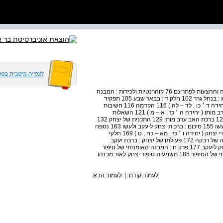
פרק ד : יצחק בגרר ( יחידה ג ׳ כו , א – לג ) 75 הקשיים בסצנה וההצעות לפתרונם 76 קוהרנטיות ולכידות : המבנה
והמשמעות 79 חלק א : בדרך לגרר 89 חלק ב : בגרר 94 חלק ג : בנחל גרר 102 חלק ד : בבאר שבע 105 תפקיד
היחידה ברצף הנרטיבי 114 פרק ה : נישואי עשו לבנות חת ( יחידה ד ׳ כו , לד – לה ) 116 הקדמה 116 חשיבות
הנישואים האנדוגמיים ומשמעותם 117 פרק ו : ברכות יצחק ערב מותו ( יחידה ה ׳ כז , א – מ ) 121 השאלות
המרכזיות 122 תיחום ומבנה 123 ברכת יצחק : תוקף ומהות 126 ברכת האב ערב מותו 129 התכנית של יצחק 132
התכנית של רבקה 137 ברכת יצחק ליעקב 141 ברכת יצחק לעשו 155 סיכום : ברכות יצחק ליעקב ולעשו 163 נספח
: שיפוט מעשה המרמה 163 פרק ז : שליחת יעקב וברכתו על ידי יצחק ( יחידה ו ׳ כז , מא – כח , ט ) 169 חלקי
הסצנה 170 פעולתו של עשו בעקבות ברכת יצחק 171 פעולתה של רבקה 172 פעולתו של יצחק : ברכת יעקב
ושליחתו 174 פעולתו של עשו בעקבות הברכה השנייה של יצחק ליעקב 177 פרק ח : המבנה האומנותי של סיפור
יצחק ומשמעותו 183 ההורשה והבחירה 183 המבנה האומנותי של הסיפור 185 משמעות סיפור יצחק לאור מבנהו
לעמוד קודם
|
לעמוד הבא